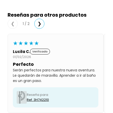
Condiciones
Cuarto
del
Política
Reseñas para otros productos
bebé
de
Privacidad
1 / 2
❮
❯
Condiciones
de
compra
★★★★★
Lucila C.
Gl
Verificado
01/02/2026
01
Perfecto
P
Serán perfectos para nuestra nueva aventura.
Lo
Le quedarán de maravilla. Aprender a ir al baño
qu
es un gran paso.
ab
Reseña para
Ref. 3H742210