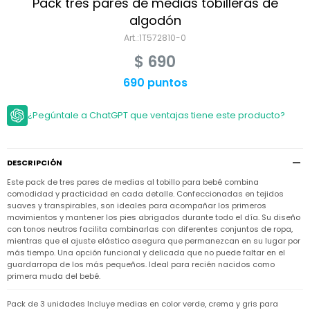
Niño
Pack tres pares de medias tobilleras de
Bebé
Niña
algodón
Ver
Niña
1T572810-0
Accesorios
todo
Bebé
$
690
NIño
Bodies
Ver
Niño
todo
690 puntos
Accesorios
Niña
Camperas
y
Ver
Calzado
Chalecos
Bodies
Accesorios
todo
¿Pegúntale a ChatGPT que ventajas tiene este producto?
Niño
Pantalones
Camperas
Camperas
OUTLET
y
y
Accesorios
Chalecos
Chalecos
Sets
DESCRIPCIÓN
Camperas
Club
Este pack de tres pares de medias al tobillo para bebé combina
Pantalones
Pantalones
y
Trajes
Carter's
Chalecos
de
comodidad y practicidad en cada detalle. Confeccionadas en tejidos
baño
suaves y transpirables, son ideales para acompañar los primeros
Sets
Sets
movimientos y mantener los pies abrigados durante todo el día. Su diseño
Pantalones
Carter's
Remeras
con tonos neutros facilita combinarlas con diferentes conjuntos de ropa,
Trajes
Trajes
Tips
y
mientras que el ajuste elástico asegura que permanezcan en su lugar por
de
de
Sets
camisas
más tiempo. Una opción funcional y delicada que no puede faltar en el
baño
baño
guardarropa de los más pequeños. Ideal para recién nacidos como
Trajes
Vestidos
primera muda del bebé.
Remeras
Remeras
de
y
y
baño
camisas
camisas
Enteritos
Pack de 3 unidades Incluye medias en color verde, crema y gris para