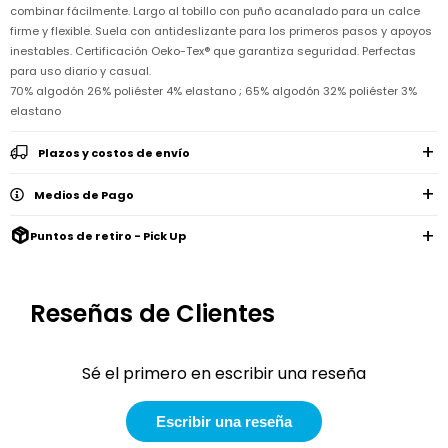
Remeras
combinar fácilmente. Largo al tobillo con puño acanalado para un calce
Ver
Shorts
Vestidos
y
Empresa
Pijamas
todo
firme y flexible. Suela con antideslizante para los primeros pasos y apoyos
camisas
Skip
inestables. Certificación Oeko-Tex® que garantiza seguridad. Perfectas
Enteritos
Enteritos
Shorts
Hop
Contacto
Shorts
Compra
para uso diario y casual.
y
Polleras
70% algodón 26% poliéster 4% elastano ; 65% algodón 32% poliéster 3%
Pijamas
Pijamas
Baño
Nuestras
Enteritos
del
elastano
Tiendas
Cómo
Calzado
bebé
Calzado
Ropa
comprar
interior
Pijamas
Trabaja
Plazos y costos de envío
Buzos
Paseo
Buzos
con
Guía
y
del
y
Shorts
Ropa
nosotros
de
sacos
bebé
sacos
y
interior
Medios de Pago
talles
Polleras
Relaciones
Bolsos
Calzado
con
Envíos
Puntos de retiro - Pick Up
maternales
Calzado
inversionistas
y
cambios
Buzos
Mochilas
Buzos
y
Carter
y
y
sacos
´s
Club
Reseñas de Clientes
valijas
sacos
inc
Carter's
Uruguay
Alimentación
Socios
del
internacionales
Gift
Sé el primero en escribir una reseña
bebé
Card
Ciber
Juegos
Junio
Promociones
Escribir una reseña
y
2026
Bases
juguetes
y