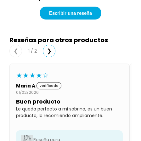
Condiciones
Cuarto
Escribir una reseña
del
Política
bebé
de
Privacidad
Condiciones
Reseñas para otros productos
de
compra
1 / 2
❮
❯
★★★★☆
Maria A.
Gl
Verificado
01/02/2026
01
Buen producto
P
Le queda perfecto a mi sobrina, es un buen
Lo
producto, lo recomiendo ampliamente.
qu
ab
Reseña para