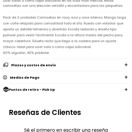
usar solas o como capa adicional en los días más frescos, estas
Remeras
Ver
camisetas son una elección versátil y encantadora para las pequeñas.
Shorts
Vestidos
y
Empresa
Pijamas
todo
camisas
Skip
Enteritos
Enteritos
Shorts
Hop
Pack de 3 unidades Camisetas en rosa, azul y rosa intenso. Manga larga
Contacto
Shorts
Compra
y
con corte relajado para comodidad todo el día. Ruedo con volados que
Polleras
Pijamas
Pijamas
Baño
aporta un detalle femenino y divertido. Escote redondo y diseño tipo
Nuestras
Enteritos
del
Tiendas
Cómo
pullover para vestir fácilmente. Escote a la altura media del pecho para
Calzado
bebé
Calzado
Ropa
comprar
mayor cobertura. Silueta recta que llega a la cadera para un ajuste
interior
Pijamas
Trabaja
Buzos
clásico. Ideal para usar sola o como capa adicional.
Paseo
Buzos
con
Guía
y
del
y
Shorts
Ropa
60% algodón, 40% poliéster
nosotros
de
sacos
bebé
sacos
y
interior
talles
Polleras
Relaciones
Plazos y costos de envío
Bolsos
Calzado
con
Envíos
maternales
Calzado
inversionistas
y
cambios
Medios de Pago
Buzos
Mochilas
Buzos
y
Carter
y
y
sacos
´s
Club
Puntos de retiro - Pick Up
valijas
sacos
inc
Carter's
Uruguay
Alimentación
Socios
del
internacionales
Gift
Reseñas de Clientes
bebé
Card
Ciber
Juegos
Junio
Promociones
y
2026
Bases
Sé el primero en escribir una reseña
juguetes
y