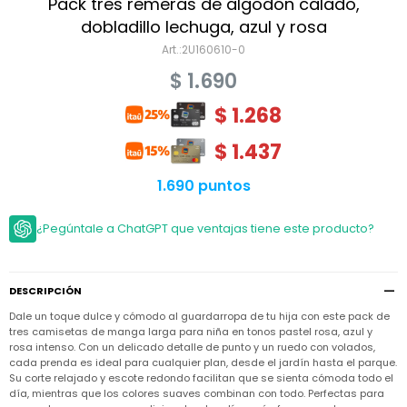
Niño
Pack tres remeras de algodón calado,
Bebé
Niña
dobladillo lechuga, azul y rosa
Ver
Niña
2U160610-0
Accesorios
todo
Bebé
$
1.690
NIño
Bodies
Ver
Niño
todo
$
1.268
Accesorios
Niña
Camperas
y
Ver
Calzado
Chalecos
$
1.437
Bodies
Accesorios
todo
Niño
Pantalones
Camperas
Camperas
1.690 puntos
OUTLET
y
y
Accesorios
Chalecos
Chalecos
Sets
Camperas
¿Pegúntale a ChatGPT que ventajas tiene este producto?
Club
Pantalones
Pantalones
y
Trajes
Carter's
Chalecos
de
baño
Sets
Sets
Pantalones
DESCRIPCIÓN
Carter's
Remeras
Trajes
Trajes
Tips
y
Dale un toque dulce y cómodo al guardarropa de tu hija con este pack de
de
de
Sets
camisas
tres camisetas de manga larga para niña en tonos pastel rosa, azul y
baño
baño
rosa intenso. Con un delicado detalle de punto y un ruedo con volados,
Trajes
Vestidos
cada prenda es ideal para cualquier plan, desde el jardín hasta el parque.
Remeras
Remeras
de
Su corte relajado y escote redondo facilitan que se sienta cómoda todo el
y
y
baño
camisas
camisas
Enteritos
día, mientras que los colores suaves combinan con todo. Perfectas para