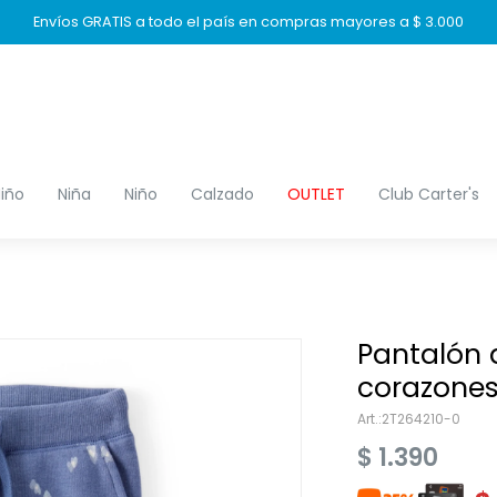
Envíos GRATIS a todo el país en compras mayores a $ 3.000
iño
Niña
Niño
Calzado
OUTLET
Club Carter's
Pantalón 
corazone
2T264210-0
$
1.390