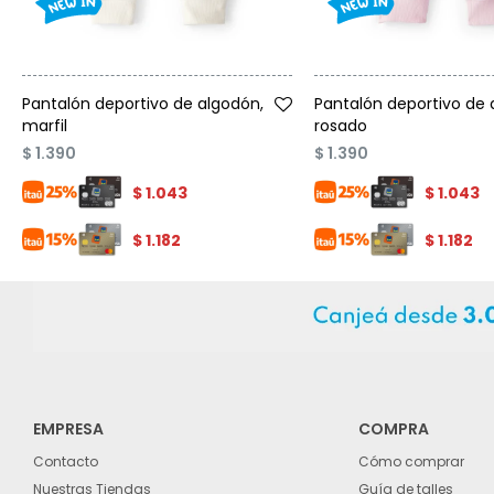
Talle
Talle
Pantalón deportivo de algodón,
Pantalón deportivo de 
marfil
rosado
$
1.390
$
1.390
$
1.043
$
1.043
$
1.182
$
1.182
EMPRESA
COMPRA
Contacto
Cómo comprar
Nuestras Tiendas
Guía de talles