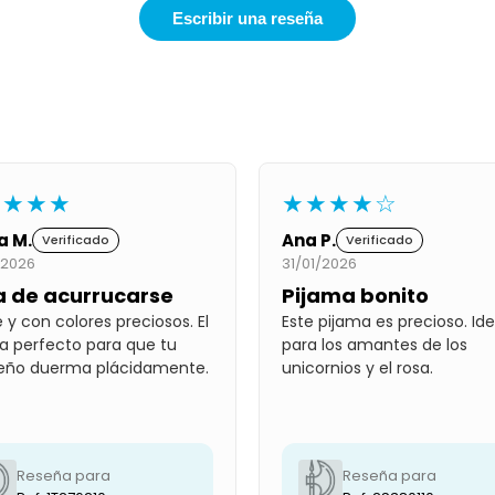
Escribir una reseña
★★★★
★★★★☆
a M.
Ana P.
Verificado
Verificado
/2026
31/01/2026
a de acurrucarse
Pijama bonito
 y con colores preciosos. El
Este pijama es precioso. Ide
a perfecto para que tu
para los amantes de los
eño duerma plácidamente.
unicornios y el rosa.
Reseña para
Reseña para