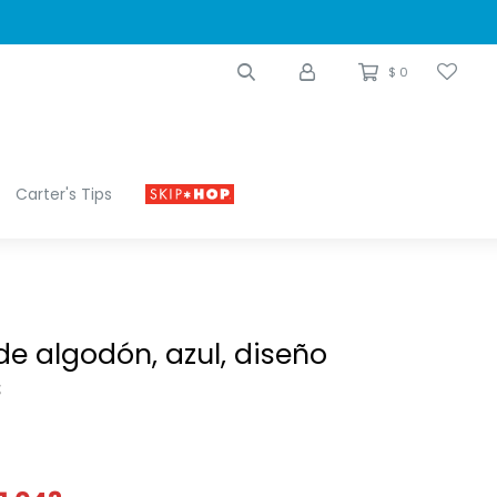
$
0
Carter's Tips
de algodón, azul, diseño
s