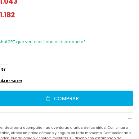
1.043
1.182
ChatGPT que ventajas tiene este producto?
5T
UÍA DE TALLES
COMPRAR
es ideal para acompañar las aventuras diarias de las niñas. Con cintura
ustable, ofrece un calce cómodo y seguro en todo momento. Confeccionado
godón, brinda abrigo y confort, mientras su diseño con estampado de