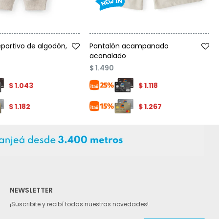
Talle
portivo de algodón,
Pantalón acampanado
acanalado
$
1.490
$
1.043
$
1.118
$
1.182
$
1.267
NEWSLETTER
¡Suscribite y recibí todas nuestras novedades!