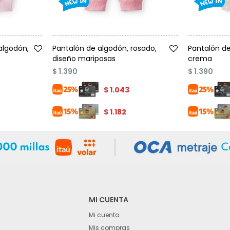
Talle
Talle
algodón,
Pantalón de algodón, rosado,
Pantalón de
diseño mariposas
crema
$
1.390
$
1.390
$
1.043
$
1.182
MI CUENTA
Mi cuenta
Mis compras