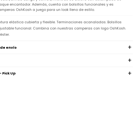
oque encantador. Además, cuenta con bolsillos funcionales y es
mperas OshKosh a juego para un look lleno de estilo.
intura elástica cubierta y flexible. Terminaciones acanaladas. Bolsillos
ajustable funcional. Combina con nuestras camperas con logo OshKosh.
éster.
 de envío
- Pick Up