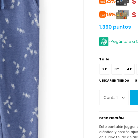
$
$
1.390 puntos
¿Pegúntale a 
Talle:
2T
3T
4T
UBICAR EN TIENDA
G
1
DESCRIPCIÓN
Este pantalón jogger 
elástica y cordón aj
en suave tejido de al