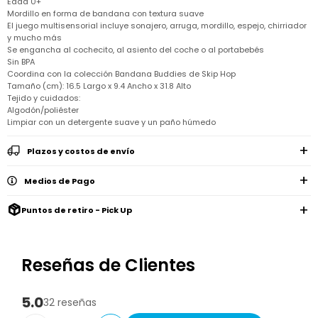
Edad 0+
Remeras
Ver
Mordillo en forma de bandana con textura suave
Shorts
Vestidos
y
Empresa
Pijamas
todo
camisas
El juego multisensorial incluye sonajero, arruga, mordillo, espejo, chirriador
Skip
y mucho más
Enteritos
Enteritos
Shorts
Hop
Contacto
Se engancha al cochecito, al asiento del coche o al portabebés
Shorts
Compra
y
Polleras
Sin BPA
Pijamas
Pijamas
Baño
Nuestras
Coordina con la colección Bandana Buddies de Skip Hop
Enteritos
del
Tiendas
Cómo
Tamaño (cm): 16.5 Largo x 9.4 Ancho x 31.8 Alto
Calzado
bebé
Calzado
Ropa
comprar
Tejido y cuidados:
interior
Pijamas
Trabaja
Algodón/poliéster
Buzos
Paseo
Buzos
con
Guía
Limpiar con un detergente suave y un paño húmedo
y
del
y
Shorts
Ropa
nosotros
de
sacos
bebé
sacos
y
interior
talles
Polleras
Plazos y costos de envío
Relaciones
Bolsos
Calzado
con
Envíos
maternales
Calzado
inversionistas
y
Medios de Pago
cambios
Buzos
Mochilas
Buzos
y
Carter
y
y
sacos
Puntos de retiro - Pick Up
´s
Club
valijas
sacos
inc
Carter's
Uruguay
Alimentación
Socios
del
internacionales
Gift
Reseñas de Clientes
bebé
Card
Ciber
Juegos
Junio
Promociones
5.0
32 reseñas
y
2026
Bases
juguetes
y