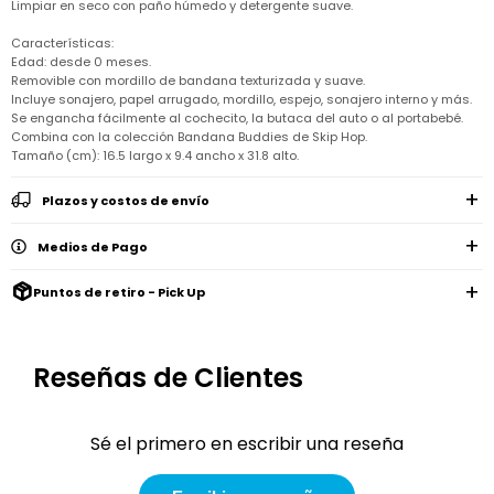
Remeras
Limpiar en seco con paño húmedo y detergente suave.
Ver
Shorts
Vestidos
y
Empresa
Pijamas
todo
camisas
Características:
Skip
Enteritos
Enteritos
Edad: desde 0 meses.
Shorts
Hop
Contacto
Shorts
Compra
y
Removible con mordillo de bandana texturizada y suave.
Polleras
Incluye sonajero, papel arrugado, mordillo, espejo, sonajero interno y más.
Pijamas
Pijamas
Baño
Nuestras
Enteritos
Se engancha fácilmente al cochecito, la butaca del auto o al portabebé.
del
Tiendas
Cómo
Calzado
Combina con la colección Bandana Buddies de Skip Hop.
bebé
Calzado
Ropa
comprar
Tamaño (cm): 16.5 largo x 9.4 ancho x 31.8 alto.
interior
Pijamas
Trabaja
Buzos
Paseo
Buzos
con
Guía
y
del
y
Shorts
Ropa
nosotros
de
Plazos y costos de envío
sacos
bebé
sacos
y
interior
talles
Polleras
Relaciones
Medios de Pago
Bolsos
Calzado
con
Envíos
maternales
Calzado
inversionistas
y
cambios
Puntos de retiro - Pick Up
Buzos
Mochilas
Buzos
y
Carter
y
y
sacos
´s
Club
valijas
sacos
inc
Carter's
Uruguay
Reseñas de Clientes
Alimentación
Socios
del
internacionales
Gift
bebé
Card
Sé el primero en escribir una reseña
Ciber
Juegos
Junio
Promociones
y
2026
Bases
juguetes
y