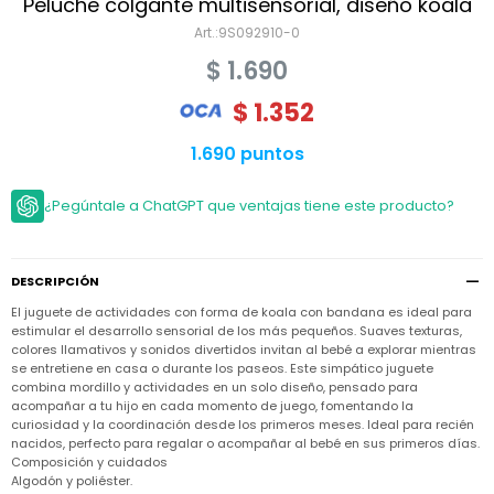
Niño
Peluche colgante multisensorial, diseño koala
Bebé
Niña
9S092910-0
Ver
Niña
Accesorios
$
1.690
todo
Bebé
NIño
Bodies
$
1.352
Ver
Niño
todo
Accesorios
Niña
Camperas
1.690 puntos
y
Ver
Calzado
Chalecos
Bodies
Accesorios
todo
Niño
¿Pegúntale a ChatGPT que ventajas tiene este producto?
Pantalones
Camperas
Camperas
OUTLET
y
y
Accesorios
Chalecos
Chalecos
Sets
Camperas
Club
DESCRIPCIÓN
Pantalones
Pantalones
y
Trajes
Carter's
Chalecos
de
El juguete de actividades con forma de koala con bandana es ideal para
baño
Sets
Sets
estimular el desarrollo sensorial de los más pequeños. Suaves texturas,
Pantalones
colores llamativos y sonidos divertidos invitan al bebé a explorar mientras
Carter's
Remeras
se entretiene en casa o durante los paseos. Este simpático juguete
Trajes
Trajes
Tips
y
de
de
Sets
combina mordillo y actividades en un solo diseño, pensado para
camisas
baño
baño
acompañar a tu hijo en cada momento de juego, fomentando la
curiosidad y la coordinación desde los primeros meses. Ideal para recién
Trajes
Vestidos
Remeras
Remeras
de
nacidos, perfecto para regalar o acompañar al bebé en sus primeros días.
y
y
baño
Composición y cuidados
camisas
camisas
Enteritos
Algodón y poliéster.