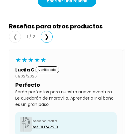
Escribir una reseña
Condiciones
Cuarto
del
Política
bebé
de
Privacidad
Reseñas para otros productos
Condiciones
1 / 2
❮
❯
de
compra
★★★★★
Lucila C.
Gl
Verificado
01/02/2026
01
Perfecto
P
Serán perfectos para nuestra nueva aventura.
Lo
Le quedarán de maravilla. Aprender a ir al baño
qu
es un gran paso.
ab
Reseña para
Ref. 3H742210