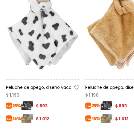
Talle
Talle
Peluche de apego, diseño vaca
Peluche de apego, dise
$
1.190
$
1.190
$
893
$
893
$
1.012
$
1.012