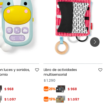
Talle
n luces y sonidos,
Libro de actividades
ornio
multisensorial
$
1.290
$
968
$
968
$
1.097
$
1.097