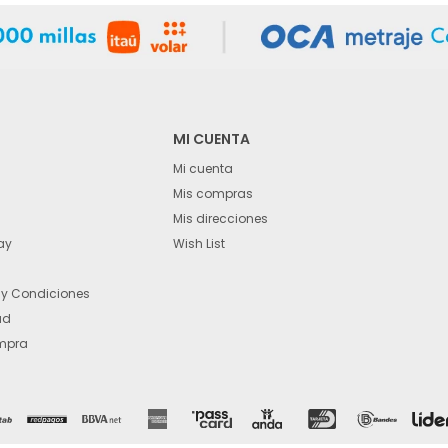
MI CUENTA
Mi cuenta
Mis compras
Mis direcciones
ay
Wish List
 y Condiciones
ad
mpra