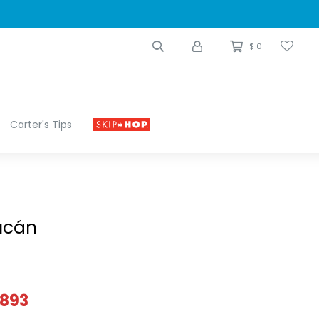
$
0
Carter's Tips
ucán
893