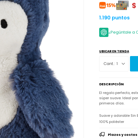
$
1.190 puntos
¿Pegúntale a 
UBICAR EN TIENDA
1
DESCRIPCIÓN
El regalo perfecto, es
súper suave. Ideal pa
primeros días.
Suave y adorable Sin 
100% poliéster
Plazos y costos