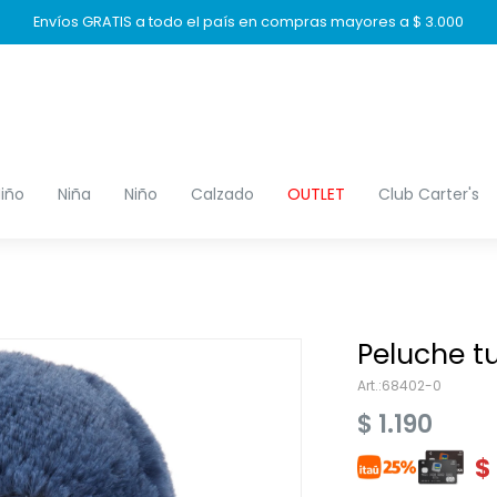
Envíos GRATIS a todo el país en compras mayores a $ 3.000
iño
Niña
Niño
Calzado
OUTLET
Club Carter's
Peluche t
68402-0
$
1.190
$