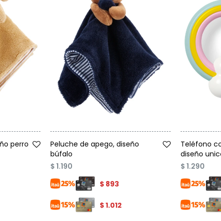
Talle
Talle
ño perro
Peluche de apego, diseño
Teléfono co
búfalo
diseño unic
$
1.190
$
1.290
$
893
$
1.012