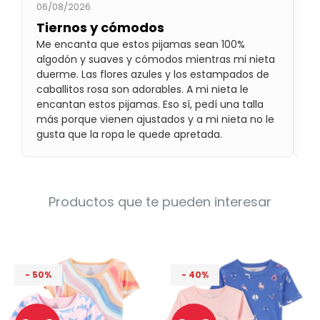
06/08/2026
06
Condiciones
Cuarto
Tiernos y cómodos
¡
del
Política
bebé
Me encanta que estos pijamas sean 100%
¡E
de
Privacidad
algodón y suaves y cómodos mientras mi nieta
có
duerme. Las flores azules y los estampados de
co
Condiciones
caballitos rosa son adorables. A mi nieta le
de
encantan estos pijamas. Eso sí, pedí una talla
compra
más porque vienen ajustados y a mi nieta no le
gusta que la ropa le quede apretada.
Productos que te pueden interesar
50
40