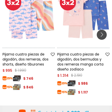
Talle
Talle
Pijama cuatro piezas de
Pijama cuatro piezas de
algodón, dos remeras, dos
algodón, dos bermudas y
shorts, diseño tiburones
dos remeras manga corta
diseño zodíaco
$
1.990
$
995
$
2.190
$
1.314
$
746
$
986
$
846
$
1.117