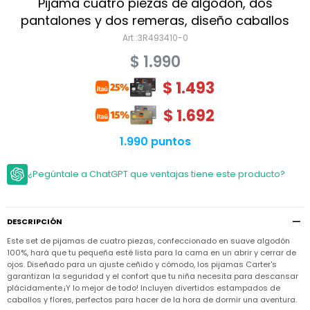
Niño
Pijama cuatro piezas de algodón, dos
Bebé
Niña
pantalones y dos remeras, diseño caballos
Ver
Niña
3R493410-0
Accesorios
todo
Bebé
$
1.990
NIño
Bodies
Ver
Niño
todo
$
1.493
Accesorios
Niña
Camperas
y
Ver
Calzado
Chalecos
$
1.692
Bodies
Accesorios
todo
Niño
Pantalones
Camperas
Camperas
1.990 puntos
OUTLET
y
y
Accesorios
Chalecos
Chalecos
Sets
Camperas
¿Pegúntale a ChatGPT que ventajas tiene este producto?
Club
Pantalones
Pantalones
y
Trajes
Carter's
Chalecos
de
baño
Sets
Sets
Pantalones
DESCRIPCIÓN
Carter's
Remeras
Trajes
Trajes
Tips
y
Este set de pijamas de cuatro piezas, confeccionado en suave algodón
de
de
Sets
camisas
100%, hará que tu pequeña esté lista para la cama en un abrir y cerrar de
baño
baño
ojos. Diseñado para un ajuste ceñido y cómodo, los pijamas Carter's
Trajes
Vestidos
garantizan la seguridad y el confort que tu niña necesita para descansar
Remeras
Remeras
de
plácidamente.¡Y lo mejor de todo! Incluyen divertidos estampados de
y
y
baño
camisas
camisas
Enteritos
caballos y flores, perfectos para hacer de la hora de dormir una aventura.