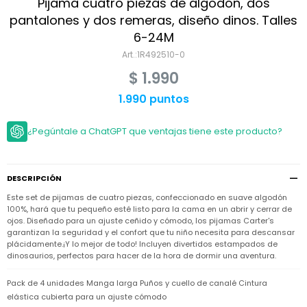
Niño
Pijama cuatro piezas de algodón, dos
Bebé
Niña
pantalones y dos remeras, diseño dinos. Talles
Ver
Niña
6-24M
Accesorios
todo
Bebé
1R492510-0
NIño
Bodies
Ver
Niño
$
1.990
todo
Accesorios
Niña
Camperas
1.990 puntos
y
Ver
Calzado
Chalecos
Bodies
Accesorios
todo
Niño
¿Pegúntale a ChatGPT que ventajas tiene este producto?
Pantalones
Camperas
Camperas
OUTLET
y
y
Accesorios
Chalecos
Chalecos
Sets
Camperas
Club
DESCRIPCIÓN
Pantalones
Pantalones
y
Trajes
Carter's
Chalecos
de
Este set de pijamas de cuatro piezas, confeccionado en suave algodón
baño
Sets
Sets
100%, hará que tu pequeño esté listo para la cama en un abrir y cerrar de
Pantalones
ojos. Diseñado para un ajuste ceñido y cómodo, los pijamas Carter's
Carter's
Remeras
Trajes
Trajes
garantizan la seguridad y el confort que tu niño necesita para descansar
Tips
y
de
de
Sets
plácidamente.¡Y lo mejor de todo! Incluyen divertidos estampados de
camisas
baño
baño
dinosaurios, perfectos para hacer de la hora de dormir una aventura.
Trajes
Vestidos
Remeras
Remeras
de
Pack de 4 unidades Manga larga Puños y cuello de canalé Cintura
y
y
baño
camisas
camisas
Enteritos
elástica cubierta para un ajuste cómodo