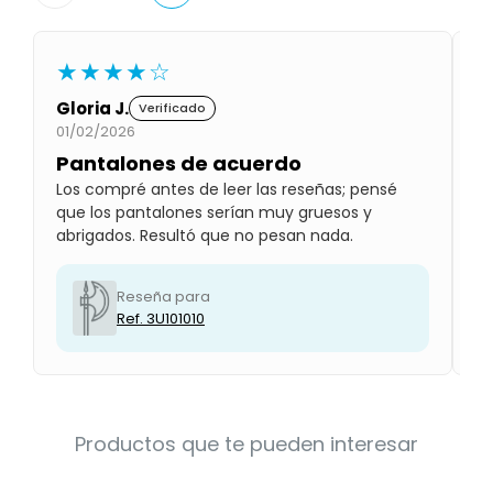
Condiciones
Cuarto
del
Política
bebé
★★★★☆
de
Privacidad
Gloria J.
M
Verificado
Condiciones
01/02/2026
01
de
Pantalones de acuerdo
B
compra
Los compré antes de leer las reseñas; pensé
Le
que los pantalones serían muy gruesos y
pr
abrigados. Resultó que no pesan nada.
Reseña para
Ref. 3U101010
Productos que te pueden interesar