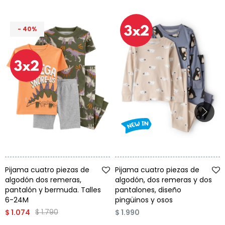
40
Talle
Talle
Pijama cuatro piezas de
Pijama cuatro piezas de
algodón dos remeras,
algodón, dos remeras y dos
pantalón y bermuda. Talles
pantalones, diseño
6-24M
pingüinos y osos
$
1.790
$
1.074
$
1.990