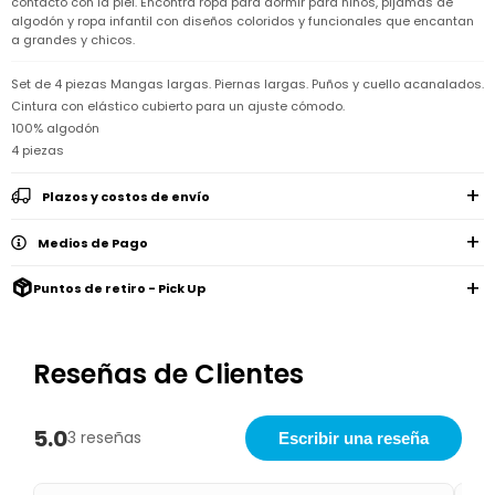
contacto con la piel. Encontrá ropa para dormir para niños, pijamas de
Remeras
Ver
algodón y ropa infantil con diseños coloridos y funcionales que encantan
Shorts
Vestidos
y
Empresa
Pijamas
todo
camisas
a grandes y chicos.
Skip
Enteritos
Enteritos
Shorts
Hop
Contacto
Shorts
Compra
y
Set de 4 piezas Mangas largas. Piernas largas. Puños y cuello acanalados.
Polleras
Pijamas
Pijamas
Baño
Cintura con elástico cubierto para un ajuste cómodo.
Nuestras
Enteritos
del
Tiendas
Cómo
100% algodón
Calzado
bebé
Calzado
Ropa
comprar
4 piezas
interior
Pijamas
Trabaja
Buzos
Paseo
Buzos
con
Guía
y
del
Plazos y costos de envío
y
Shorts
Ropa
nosotros
de
sacos
bebé
sacos
y
interior
talles
Polleras
Relaciones
Medios de Pago
Bolsos
Calzado
con
Envíos
maternales
Calzado
inversionistas
y
Puntos de retiro - Pick Up
cambios
Buzos
Mochilas
Buzos
y
Carter
y
y
sacos
´s
Club
valijas
sacos
inc
Carter's
Uruguay
Reseñas de Clientes
Alimentación
Socios
del
internacionales
Gift
bebé
Card
5.0
3 reseñas
Escribir una reseña
Ciber
Juegos
Junio
Promociones
y
2026
Bases
juguetes
y