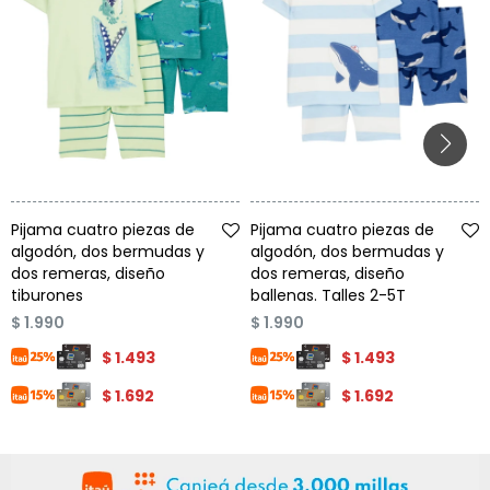
Talle
Talle
Pijama cuatro piezas de
Pijama cuatro piezas de
algodón, dos bermudas y
algodón, dos bermudas y
dos remeras, diseño
dos remeras, diseño
tiburones
ballenas. Talles 2-5T
$
1.990
$
1.990
$
1.493
$
1.493
$
1.692
$
1.692