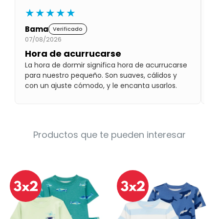
Condiciones
★★★★★
Cuarto
del
Política
Bama
J
bebé
Verificado
de
Privacidad
07/08/2026
07
Hora de acurrucarse
M
Condiciones
de
La hora de dormir significa hora de acurrucarse
a
compra
para nuestro pequeño. Son suaves, cálidos y
Lo
con un ajuste cómodo, y le encanta usarlos.
so
Productos que te pueden interesar