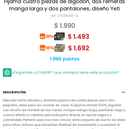
Niño
Pijama cuatro piezas de algodón, dos remeras
Bebé
Niña
manga larga y dos pantalones, diseño Yeti
Ver
Niña
2T536010-0
Accesorios
todo
Bebé
$
1.990
NIño
Bodies
Ver
Niño
todo
$
1.493
Accesorios
Niña
Camperas
y
Ver
Calzado
Chalecos
$
1.692
Bodies
Accesorios
todo
Niño
Pantalones
Camperas
Camperas
1.990 puntos
OUTLET
y
y
Accesorios
Chalecos
Chalecos
Sets
Camperas
¿Pegúntale a ChatGPT que ventajas tiene este producto?
Club
Pantalones
Pantalones
y
Trajes
Carter's
Chalecos
de
baño
Sets
Sets
Pantalones
DESCRIPCIÓN
Carter's
Remeras
Trajes
Trajes
Tips
y
Descubrí este cómodo y divertido pijama de cuatro piezas para niño
de
de
Sets
camisas
pequeño, ideal para las noches en casa. El pijama infantil 100% algodón
baño
baño
con diseño de hombre de las nieves incluye manga larga, pantalón largo y
Trajes
Vestidos
cintura elástica cubierta, pensado para ofrecer un ajuste seguro y
Remeras
Remeras
de
confortable. Perfecto para los más chicos, este conjunto de dormir es ideal
y
y
baño
camisas
camisas
Enteritos
para niños activos que necesitan libertad de movimiento y suavidad al