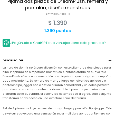
Niño
Pijama dos piezas de DreamPlush, remera y
Bebé
Niña
pantalón, diseño monstruos
Ver
Niña
2U057810-0
Accesorios
todo
Bebé
$
1.390
NIño
Bodies
Ver
Niño
todo
1.390 puntos
Accesorios
Niña
Camperas
y
Ver
Calzado
Chalecos
Bodies
Accesorios
todo
¿Pegúntale a ChatGPT que ventajas tiene este producto?
Niño
Pantalones
Camperas
Camperas
OUTLET
y
y
Accesorios
Chalecos
Chalecos
Sets
DESCRIPCIÓN
Camperas
Club
La hora de dormir será pura diversión con este pijama de dos piezas para
Pantalones
Pantalones
y
Trajes
Carter's
Chalecos
de
niño, inspirado en simpáticos monstruos. Confeccionado en suave tela
baño
DreamPlush, ofrece una sensación aterciopelada que abriga y acompaña
Sets
Sets
cada movimiento. Su remera de manga larga con divertido aplique y el
Pantalones
Carter's
Remeras
pantalón tipo jogger con elástico brindan comodidad y un calce perfecto
Trajes
Trajes
Tips
y
para descansar o jugar antes de dormir. Ideal para los pequeños que
de
de
Sets
camisas
disfrutan de la suavidad, el color y los estampados alegres, este conjunto
baño
baño
transforma cada noche en una aventura llena de ternura.
Trajes
Vestidos
Remeras
Remeras
de
y
y
baño
Set de 2 piezas Incluye remera de manga larga y pantalón tipo jogger. Tela
camisas
camisas
Enteritos
de velour suave para una sensación extra mullida y abrigada. Remera con