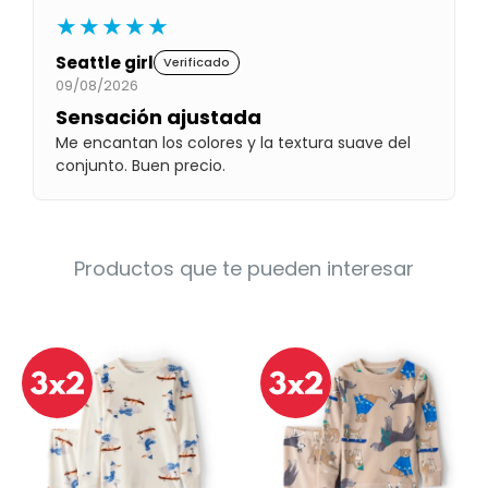
Condiciones
★★★★★
Cuarto
del
Política
Seattle girl
Verificado
bebé
de
09/08/2026
Privacidad
Sensación ajustada
Condiciones
Me encantan los colores y la textura suave del
de
compra
conjunto. Buen precio.
Productos que te pueden interesar