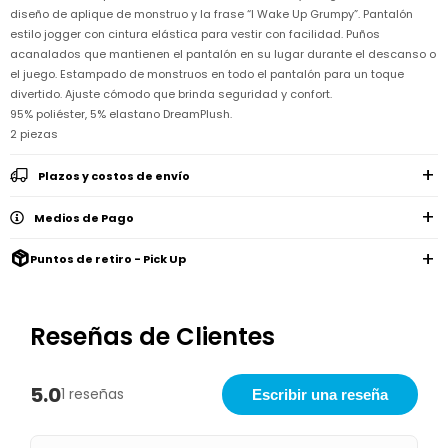
Remeras
Ver
diseño de aplique de monstruo y la frase “I Wake Up Grumpy”. Pantalón
Shorts
Vestidos
y
Empresa
Pijamas
todo
estilo jogger con cintura elástica para vestir con facilidad. Puños
camisas
Skip
acanalados que mantienen el pantalón en su lugar durante el descanso o
Enteritos
Enteritos
Shorts
Hop
Contacto
Shorts
Compra
y
el juego. Estampado de monstruos en todo el pantalón para un toque
Polleras
Pijamas
Pijamas
divertido. Ajuste cómodo que brinda seguridad y confort.
Baño
Nuestras
Enteritos
del
95% poliéster, 5% elastano DreamPlush.
Tiendas
Cómo
Calzado
bebé
Calzado
Ropa
comprar
2 piezas
interior
Pijamas
Trabaja
Buzos
Paseo
Buzos
con
Guía
y
del
Plazos y costos de envío
y
Shorts
Ropa
nosotros
de
sacos
bebé
sacos
y
interior
talles
Polleras
Relaciones
Medios de Pago
Bolsos
Calzado
con
Envíos
maternales
Calzado
inversionistas
y
Puntos de retiro - Pick Up
cambios
Buzos
Mochilas
Buzos
y
Carter
y
y
sacos
´s
Club
valijas
sacos
inc
Carter's
Reseñas de Clientes
Uruguay
Alimentación
Socios
del
internacionales
Gift
bebé
Card
5.0
1 reseñas
Escribir una reseña
Ciber
Juegos
Junio
Promociones
y
2026
Bases
juguetes
y