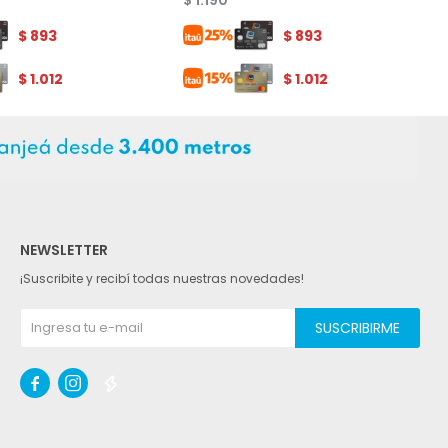
$
1.190
$
893
$
893
$
1.012
$
1.012
NEWSLETTER
¡Suscribite y recibí todas nuestras novedades!
SUSCRIBIRME


