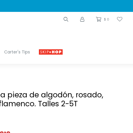
$
0
Carter's Tips
a pieza de algodón, rosado,
lamenco. Talles 2-5T