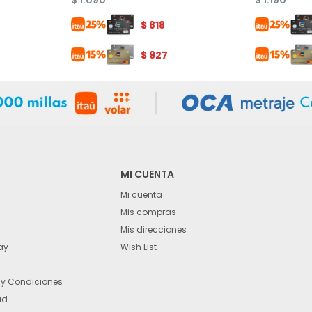
$
1.090
$
1.190
$
818
$
927
MI CUENTA
Mi cuenta
Mis compras
Mis direcciones
ay
Wish List
 y Condiciones
ad