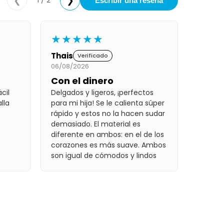
1 / 2
❮
❯
Escribir una reseña
★★★★★
Thais
Verificado
06/08/2026
Con el dinero
cil
Delgados y ligeros, ¡perfectos
lla
para mi hija! Se le calienta súper
rápido y estos no la hacen sudar
demasiado. El material es
diferente en ambos: en el de los
corazones es más suave. Ambos
son igual de cómodos y lindos