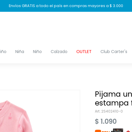
Envíos GRATIS a todo el país en compras mayores a $ 3.000
iño
Niña
Niño
Calzado
OUTLET
Club Carter's
Pijama un
estampa f
2S402410-0
$
1.090