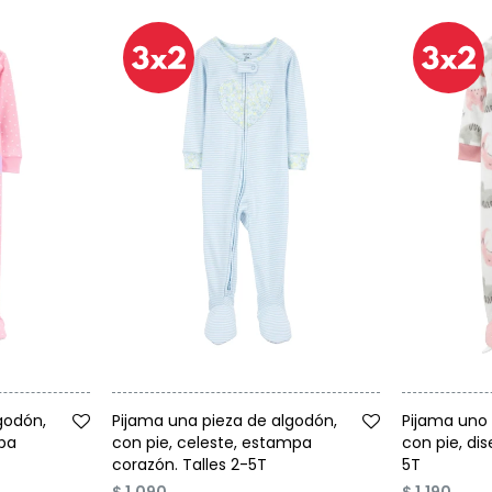
Talle
Talle
godón,
Pijama una pieza de algodón,
Pijama uno 
pa
con pie, celeste, estampa
con pie, dis
corazón. Talles 2-5T
5T