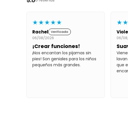
5.0
6 reseñas
★★★★★
★
Rachel
Viol
Verificado
06/08/2026
06/08
¡Crear funciones!
Suav
¡Nos encantan los pijamas sin
Viene
pies! Son geniales para los niños
lavan 
pequeños más grandes.
que e
encan