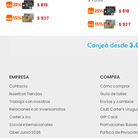
$
1.090
$
818
$
818
$
927
$
927
EMPRESA
COMPRA
Contacto
Cómo comprar
Nuestras Tiendas
Guía de talles
Trabaja con nosotros
Envíos y cambios
Relaciones con inversionistas
Club Carter's Urugu
Carter´s inc
Gift Card
Socios internacionales
Promociones Bases
Ciber Junio 2026
Política de Privacid