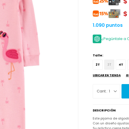
$
$
1.090 puntos
¿Pegúntale a 
Talle:
2T
3T
4T
UBICAR EN TIENDA
G
1
DESCRIPCIÓN
Este pijama de algod
Con un diseño ajusta
Su práctico cierre bid