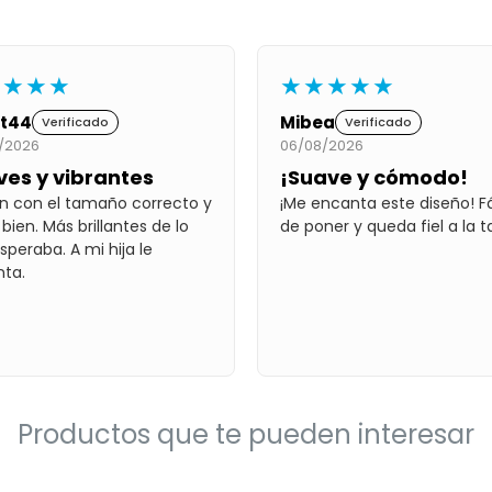
★★★★
★★★★★
et44
Mibea
Verificado
Verificado
/2026
06/08/2026
es y vibrantes
¡Suave y cómodo!
n con el tamaño correcto y
¡Me encanta este diseño! Fá
bien. Más brillantes de lo
de poner y queda fiel a la ta
speraba. A mi hija le
ta.
Productos que te pueden interesar