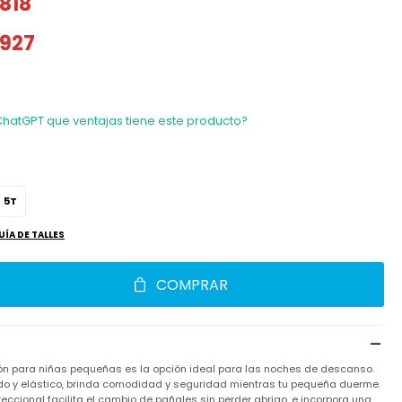
818
927
ChatGPT que ventajas tiene este producto?
5T
UÍA DE TALLES
COMPRAR
ón para niñas pequeñas es la opción ideal para las noches de descanso.
do y elástico, brinda comodidad y seguridad mientras tu pequeña duerme.
ireccional facilita el cambio de pañales sin perder abrigo, e incorpora una