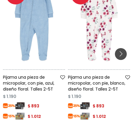
Talle
Talle
Pijama una pieza de
Pijama uno pieza de
micropolar, con pie, azul,
micropolar, con pie, blanco,
diseño floral. Talles 2-5T
diseño floral. Talles 2-5T
$
1.190
$
1.190
$
893
$
893
$
1.012
$
1.012