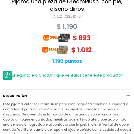
Niño
Pijama una pieza de DreamPlush, con pie,
Bebé
Niña
diseño dinos
Ver
Niña
2T722010-0
Accesorios
todo
Bebé
$
1.190
NIño
Bodies
Ver
Niño
todo
$
893
Accesorios
Niña
Camperas
y
Ver
Calzado
Chalecos
$
1.012
Bodies
Accesorios
todo
Niño
Pantalones
Camperas
Camperas
1.190 puntos
OUTLET
y
y
Accesorios
Chalecos
Chalecos
Sets
Camperas
¿Pegúntale a ChatGPT que ventajas tiene este producto?
Club
Pantalones
Pantalones
y
Trajes
Carter's
Chalecos
de
baño
Sets
Sets
Pantalones
DESCRIPCIÓN
Carter's
Remeras
Trajes
Trajes
Tips
y
Este pijama enterizo DreamPlush para niña pequeña combina suavidad y
de
de
Sets
camisas
comodidad para acompañar tanto las siestas como las noches de
baño
baño
descanso. Su divertido estampado de dinosaurios sobre fondo rosa
Trajes
Vestidos
aporta un toque encantador, mientras que el tejido aterciopelado brinda
Remeras
Remeras
de
una sensación agradable al contacto con la piel. El cierre frontal de doble
y
y
baño
camisas
camisas
Enteritos
sentido facilita el cambio de ropa y el ajuste ceñido con elasticidad ayuda