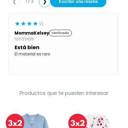
1 / 3
❮
❯
Escribir una reseña
Condiciones
Cuarto
del
Política
bebé
de
★★★★☆
Privacidad
MommaKelsey
Ka
Condiciones
Verificado
de
11/07/2025
11
compra
Está bien
¡
El material es raro
Me
ma
mu
Productos que te pueden interesar