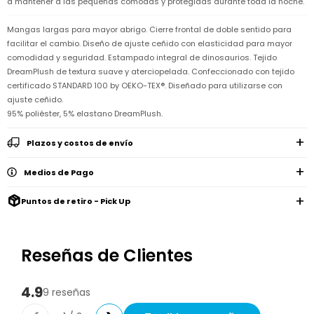
a mantener a las pequeñas cómodas y protegidas durante toda la noche.
Remeras
Ver
Shorts
Vestidos
y
Empresa
Pijamas
todo
camisas
Mangas largas para mayor abrigo. Cierre frontal de doble sentido para
Skip
Enteritos
Enteritos
Shorts
Hop
facilitar el cambio. Diseño de ajuste ceñido con elasticidad para mayor
Contacto
Shorts
Compra
y
comodidad y seguridad. Estampado integral de dinosaurios. Tejido
Polleras
Pijamas
Pijamas
Baño
Nuestras
DreamPlush de textura suave y aterciopelada. Confeccionado con tejido
Enteritos
del
Tiendas
Cómo
certificado STANDARD 100 by OEKO-TEX®. Diseñado para utilizarse con
Calzado
bebé
Calzado
Ropa
comprar
ajuste ceñido.
interior
Pijamas
Trabaja
Buzos
Paseo
95% poliéster, 5% elastano DreamPlush.
Buzos
con
Guía
y
del
y
Shorts
Ropa
nosotros
de
sacos
bebé
sacos
y
interior
talles
Plazos y costos de envío
Polleras
Relaciones
Bolsos
Calzado
con
Envíos
maternales
Calzado
Medios de Pago
inversionistas
y
cambios
Buzos
Mochilas
Buzos
y
Carter
Puntos de retiro - Pick Up
y
y
sacos
´s
Club
valijas
sacos
inc
Carter's
Uruguay
Alimentación
Socios
Reseñas de Clientes
del
internacionales
Gift
bebé
Card
Ciber
Juegos
4.9
9 reseñas
Junio
Promociones
y
2026
Bases
juguetes
y