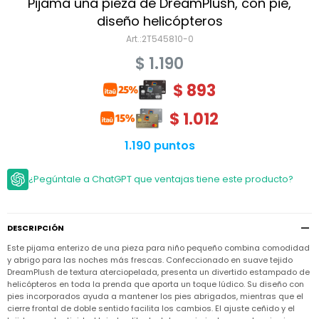
Niño
Pijama una pieza de DreamPlush, con pie,
Bebé
Niña
diseño helicópteros
Ver
Niña
2T545810-0
Accesorios
todo
Bebé
$
1.190
NIño
Bodies
Ver
Niño
todo
$
893
Accesorios
Niña
Camperas
y
Ver
Calzado
Chalecos
$
1.012
Bodies
Accesorios
todo
Niño
Pantalones
Camperas
Camperas
1.190 puntos
OUTLET
y
y
Accesorios
Chalecos
Chalecos
Sets
Camperas
¿Pegúntale a ChatGPT que ventajas tiene este producto?
Club
Pantalones
Pantalones
y
Trajes
Carter's
Chalecos
de
baño
Sets
Sets
Pantalones
DESCRIPCIÓN
Carter's
Remeras
Trajes
Trajes
Tips
y
Este pijama enterizo de una pieza para niño pequeño combina comodidad
de
de
Sets
camisas
y abrigo para las noches más frescas. Confeccionado en suave tejido
baño
baño
DreamPlush de textura aterciopelada, presenta un divertido estampado de
Trajes
Vestidos
helicópteros en toda la prenda que aporta un toque lúdico. Su diseño con
Remeras
Remeras
de
pies incorporados ayuda a mantener los pies abrigados, mientras que el
y
y
baño
camisas
camisas
Enteritos
cierre frontal de doble sentido facilita los cambios. El ajuste ceñido y el