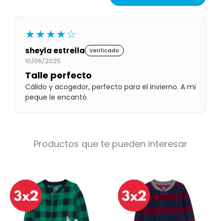
Condiciones
Cuarto
del
Política
bebé
★★★★☆
de
Privacidad
sheyla estrella
Verificado
Condiciones
10/06/2025
de
compra
Talle perfecto
Cálido y acogedor, perfecto para el invierno. A mi
peque le encantó
Productos que te pueden interesar