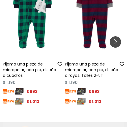
Talle
Talle
Pijama una pieza de
Pijama una pieza de
micropolar, con pie, diseño
micropolar, con pie, diseño
a cuadros
a rayas. Talles 2-5T
$
1.190
$
1.190
$
893
$
893
$
1.012
$
1.012