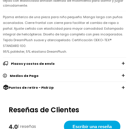
tejido con elasticidad brindan libertad de movimiento para dormir y jugar
Remeras
Ver
cómodamente.
Shorts
Vestidos
y
Empresa
Pijamas
todo
camisas
Skip
Enteritos
Enteritos
Shorts
Hop
Pijama enterizo de una pieza para niño pequeño. Manga larga con puños
Contacto
Shorts
Compra
y
acanalados. Cierre frontal con cierre para facilitar el cambio de ropa o
Polleras
Pijamas
Pijamas
Baño
pañal. Ajuste ceñido con elasticidad para mayor comodidad. Estampado
Nuestras
Enteritos
del
Tiendas
Cómo
integral de helicópteros. Diseño de largo completo con pies incorporados.
Calzado
bebé
Calzado
Ropa
comprar
Tejido DreamPlush suave y aterciopelado. Certificación OEKO-TEX®
interior
Pijamas
Trabaja
Buzos
STANDARD 100.
Paseo
Buzos
con
Guía
y
del
y
Shorts
Ropa
95% poliéster, 5% elastano DreamPlush.
nosotros
de
sacos
bebé
sacos
y
interior
talles
Polleras
Relaciones
Plazos y costos de envío
Bolsos
Calzado
con
Envíos
maternales
Calzado
inversionistas
y
cambios
Medios de Pago
Buzos
Mochilas
Buzos
y
Carter
y
y
sacos
´s
Club
Puntos de retiro - Pick Up
valijas
sacos
inc
Carter's
Uruguay
Alimentación
Socios
del
internacionales
Gift
Reseñas de Clientes
bebé
Card
Ciber
Juegos
Junio
Promociones
y
2026
Bases
4.0
1 reseñas
Escribir una reseña
juguetes
y