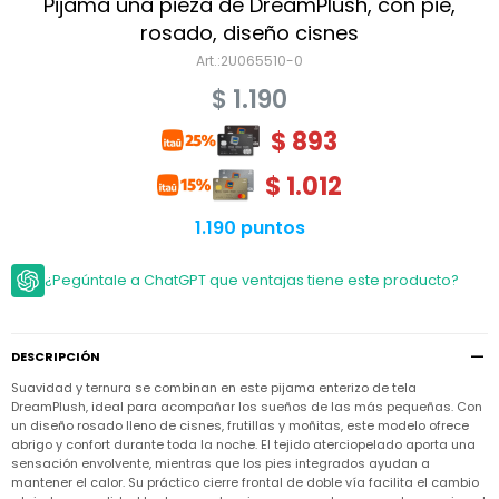
Niño
Pijama una pieza de DreamPlush, con pie,
Bebé
Niña
rosado, diseño cisnes
Ver
Niña
2U065510-0
Accesorios
todo
Bebé
$
1.190
NIño
Bodies
Ver
Niño
todo
$
893
Accesorios
Niña
Camperas
y
Ver
Calzado
Chalecos
$
1.012
Bodies
Accesorios
todo
Niño
Pantalones
Camperas
Camperas
1.190 puntos
OUTLET
y
y
Accesorios
Chalecos
Chalecos
Sets
Camperas
¿Pegúntale a ChatGPT que ventajas tiene este producto?
Club
Pantalones
Pantalones
y
Trajes
Carter's
Chalecos
de
baño
Sets
Sets
Pantalones
DESCRIPCIÓN
Carter's
Remeras
Trajes
Trajes
Tips
y
Suavidad y ternura se combinan en este pijama enterizo de tela
de
de
Sets
camisas
DreamPlush, ideal para acompañar los sueños de las más pequeñas. Con
baño
baño
un diseño rosado lleno de cisnes, frutillas y moñitas, este modelo ofrece
Trajes
Vestidos
abrigo y confort durante toda la noche. El tejido aterciopelado aporta una
Remeras
Remeras
de
sensación envolvente, mientras que los pies integrados ayudan a
y
y
baño
camisas
camisas
Enteritos
mantener el calor. Su práctico cierre frontal de doble vía facilita el cambio