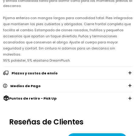
y brinda comodidad tanto para dormir como para los momentos previos al
Remeras
Ver
descanso.
Shorts
Vestidos
y
Empresa
Pijamas
todo
camisas
Skip
Enteritos
Enteritos
Shorts
Hop
Pijama enterizo con mangas largas para comodidad total. Pies integrados
Contacto
Shorts
Compra
y
que mantienen los pies cubiertos y abrigados. Cierre frontal completo que
Polleras
Pijamas
Pijamas
Baño
facilita el cambio. Estampado de cisnes rosados, frutillas y pequeños
Nuestras
Enteritos
del
Tiendas
Cómo
accesorios que aportan un toque divertido. Puños y terminaciones
Calzado
bebé
Calzado
Ropa
comprar
acanaladas que conservan el abrigo. Ajuste al cuerpo para mayor
interior
Pijamas
Trabaja
Buzos
seguridad y confort. Sin cintura ni adornos para un descanso sin
Paseo
Buzos
con
Guía
y
del
y
Shorts
Ropa
molestias.
nosotros
de
sacos
bebé
sacos
y
interior
talles
95% poliéster, 5% elastano DreamPlush.
Polleras
Relaciones
Bolsos
Calzado
con
Envíos
Plazos y costos de envío
maternales
Calzado
inversionistas
y
cambios
Buzos
Mochilas
Buzos
y
Medios de Pago
Carter
y
y
sacos
´s
Club
valijas
sacos
inc
Carter's
Puntos de retiro - Pick Up
Uruguay
Alimentación
Socios
del
internacionales
Gift
bebé
Card
Reseñas de Clientes
Ciber
Juegos
Junio
Promociones
y
2026
Bases
juguetes
y