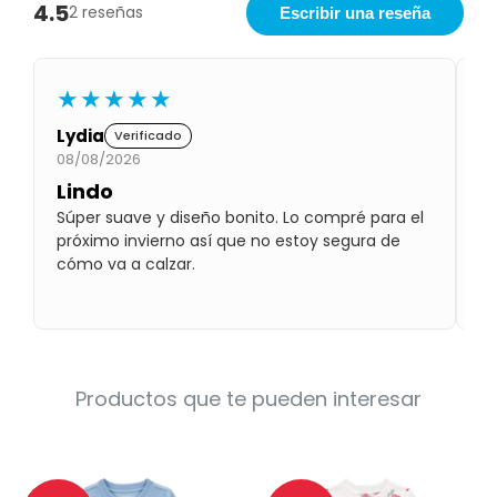
4.5
2 reseñas
Escribir una reseña
Condiciones
Cuarto
del
Política
bebé
de
Privacidad
★★★★★
Condiciones
Lydia
N
Verificado
de
08/08/2026
11
compra
Lindo
C
Súper suave y diseño bonito. Lo compré para el
p
próximo invierno así que no estoy segura de
El
cómo va a calzar.
co
de
Productos que te pueden interesar