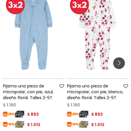
Talle
Talle
Pijama una pieza de
Pijama uno pieza de
micropolar, con pie, azul,
micropolar, con pie, blanco,
diseño floral. Talles 2-5T
diseño floral. Talles 2-5T
$
1.190
$
1.190
$
893
$
893
$
1.012
$
1.012