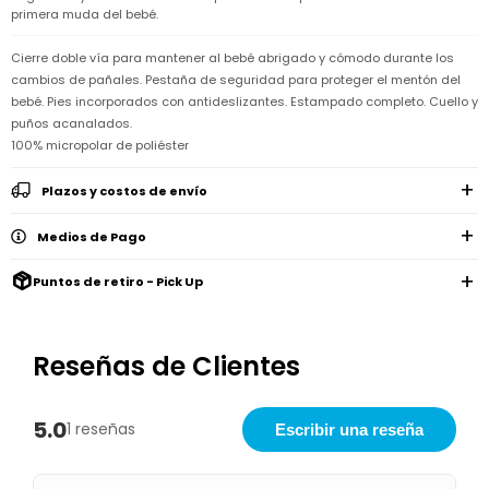
Remeras
primera muda del bebé.
Ver
Shorts
Vestidos
y
Empresa
Pijamas
todo
camisas
Skip
Cierre doble vía para mantener al bebé abrigado y cómodo durante los
Enteritos
Enteritos
Shorts
Hop
Contacto
Shorts
Compra
y
cambios de pañales. Pestaña de seguridad para proteger el mentón del
Polleras
Pijamas
Pijamas
bebé. Pies incorporados con antideslizantes. Estampado completo. Cuello y
Baño
Nuestras
Enteritos
del
puños acanalados.
Tiendas
Cómo
Calzado
bebé
Calzado
Ropa
comprar
100% micropolar de poliéster
interior
Pijamas
Trabaja
Buzos
Paseo
Buzos
con
Guía
y
Plazos y costos de envío
del
y
Shorts
Ropa
nosotros
de
sacos
bebé
sacos
y
interior
talles
Polleras
Medios de Pago
Relaciones
Bolsos
Calzado
con
Envíos
maternales
Calzado
inversionistas
y
Puntos de retiro - Pick Up
cambios
Buzos
Mochilas
Buzos
y
Carter
y
y
sacos
´s
Club
valijas
sacos
inc
Carter's
Reseñas de Clientes
Uruguay
Alimentación
Socios
del
internacionales
Gift
bebé
Card
5.0
1 reseñas
Escribir una reseña
Ciber
Juegos
Junio
Promociones
y
2026
Bases
juguetes
y