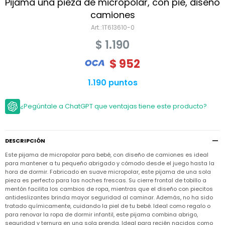
Niño
Pijama una pieza de micropolar, con pie, diseño
Bebé
Niña
camiones
Ver
Niña
1T613610-0
Accesorios
todo
Bebé
$
1.190
NIño
Bodies
Ver
Niño
todo
$
952
Accesorios
Niña
Camperas
y
Ver
Calzado
Chalecos
1.190 puntos
Bodies
Accesorios
todo
Niño
Pantalones
Camperas
Camperas
OUTLET
¿Pegúntale a ChatGPT que ventajas tiene este producto?
y
y
Accesorios
Chalecos
Chalecos
Sets
Camperas
Club
Pantalones
Pantalones
y
Trajes
Carter's
Chalecos
de
DESCRIPCIÓN
baño
Sets
Sets
Este pijama de micropolar para bebé, con diseño de camiones es ideal
Pantalones
Carter's
para mantener a tu pequeño abrigado y cómodo desde el juego hasta la
Remeras
Trajes
Trajes
hora de dormir. Fabricado en suave micropolar, este pijama de una sola
Tips
y
de
de
Sets
pieza es perfecto para las noches frescas. Su cierre frontal de tobillo a
camisas
baño
baño
mentón facilita los cambios de ropa, mientras que el diseño con piecitos
Trajes
antideslizantes brinda mayor seguridad al caminar. Además, no ha sido
Vestidos
Remeras
Remeras
de
tratado químicamente, cuidando la piel de tu bebé. Ideal como regalo o
y
y
baño
para renovar la ropa de dormir infantil, este pijama combina abrigo,
camisas
camisas
Enteritos
seguridad y ternura en una sola prenda. Ideal para recién nacidos como