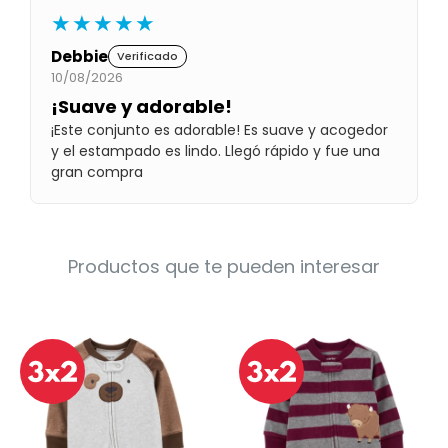
Condiciones
★★★★★
Cuarto
del
Política
Debbie
Verificado
bebé
de
10/08/2026
Privacidad
¡Suave y adorable!
Condiciones
¡Este conjunto es adorable! Es suave y acogedor
de
compra
y el estampado es lindo. Llegó rápido y fue una
gran compra
Productos que te pueden interesar