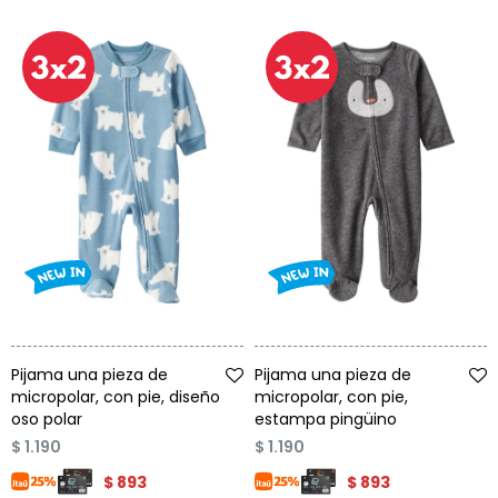
Talle
Talle
Pijama una pieza de
Pijama una pieza de
micropolar, con pie, diseño
micropolar, con pie,
oso polar
estampa pingüino
$
1.190
$
1.190
$
893
$
893