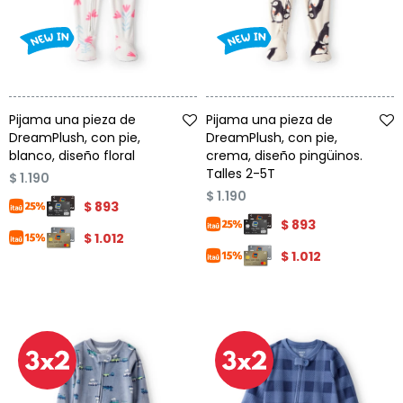
Talle
Talle
Pijama una pieza de
Pijama una pieza de
DreamPlush, con pie,
DreamPlush, con pie,
blanco, diseño floral
crema, diseño pingüinos.
Talles 2-5T
$
1.190
$
1.190
$
893
$
893
$
1.012
$
1.012