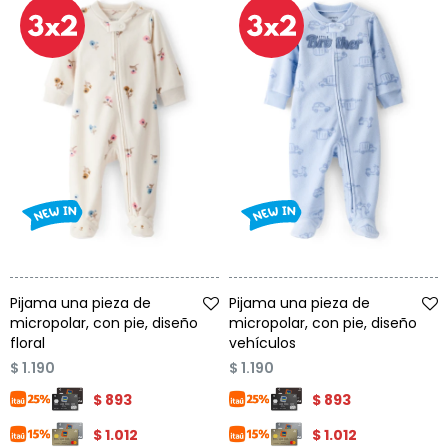
Talle
Talle
Pijama una pieza de
Pijama una pieza de
micropolar, con pie, diseño
micropolar, con pie, diseño
floral
vehículos
$
1.190
$
1.190
$
893
$
893
$
1.012
$
1.012