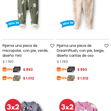
Talle
Talle
Pijama una pieza de
Pijama una pieza de
micropolar, con pie, verde,
DreamPlush, con pie, beige,
diseño Yeti
diseño caritas de oso
$
1.190
$
1.190
$
893
$
893
$
1.012
$
1.012