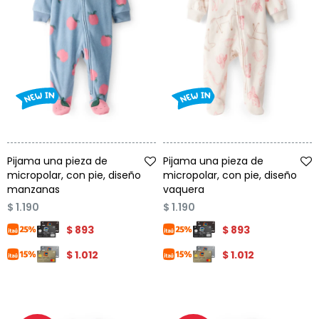
Talle
Talle
Pijama una pieza de
Pijama una pieza de
micropolar, con pie, diseño
micropolar, con pie, diseño
manzanas
vaquera
$
1.190
$
1.190
$
893
$
893
$
1.012
$
1.012