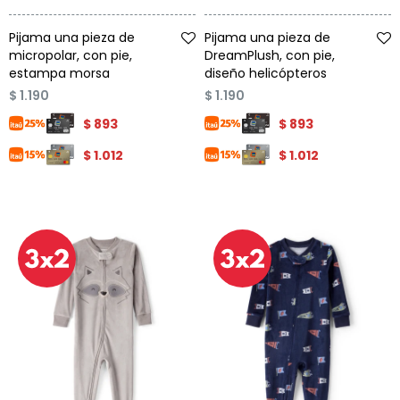
Talle
Talle
Pijama una pieza de
Pijama una pieza de
micropolar, con pie,
DreamPlush, con pie,
estampa morsa
diseño helicópteros
$
1.190
$
1.190
$
893
$
893
$
1.012
$
1.012