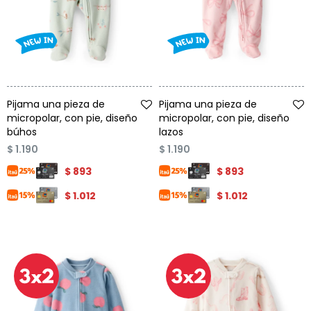
Talle
Talle
Pijama una pieza de
Pijama una pieza de
micropolar, con pie, diseño
micropolar, con pie, diseño
búhos
lazos
$
1.190
$
1.190
$
893
$
893
$
1.012
$
1.012