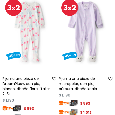
Talle
Talle
Pijama una pieza de
Pijama una pieza de
DreamPlush, con pie,
micropolar, con pie,
blanco, diseño floral. Talles
púrpura, diseño koala
2-5T
$
1.190
$
1.190
$
893
$
893
$
1.012