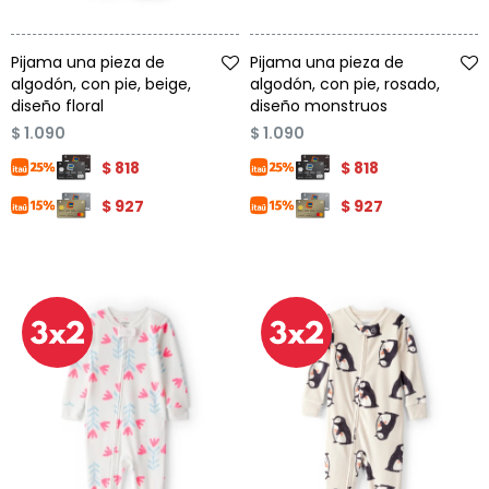
Talle
Talle
Pijama una pieza de
Pijama una pieza de
algodón, con pie, beige,
algodón, con pie, rosado,
diseño floral
diseño monstruos
$
1.090
$
1.090
$
818
$
818
$
927
$
927