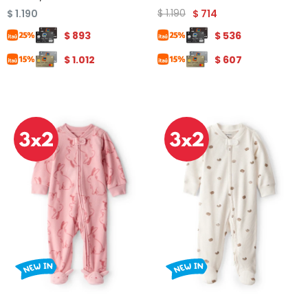
$
1.190
$
1.190
$
714
$
893
$
536
$
1.012
$
607