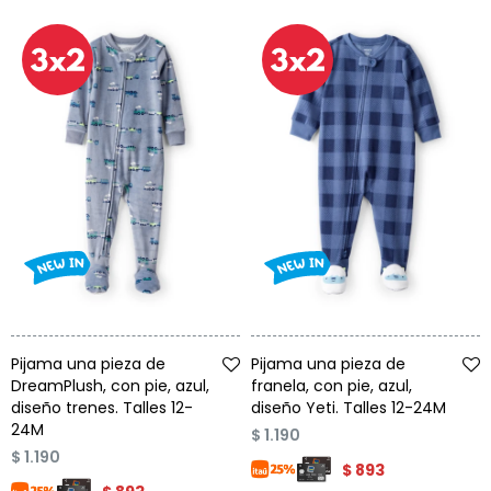
Condiciones
Cuarto
del
Política
bebé
de
Privacidad
Condiciones
de
compra
Talle
Talle
Pijama una pieza de
Pijama una pieza de
DreamPlush, con pie, azul,
franela, con pie, azul,
diseño trenes. Talles 12-
diseño Yeti. Talles 12-24M
24M
$
1.190
$
1.190
$
893