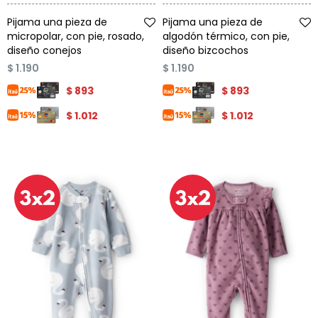
Talle
Talle
Pijama una pieza de
Pijama una pieza de
micropolar, con pie, rosado,
algodón térmico, con pie,
diseño conejos
diseño bizcochos
$
1.190
$
1.190
$
893
$
893
$
1.012
$
1.012