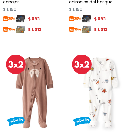
conejos
animales del bosque
$
1.190
$
1.190
$
893
$
893
$
1.012
$
1.012