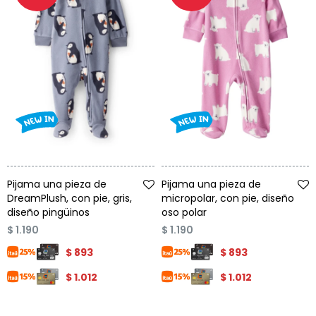
Talle
Talle
Pijama una pieza de
Pijama una pieza de
DreamPlush, con pie, gris,
micropolar, con pie, diseño
diseño pingüinos
oso polar
$
1.190
$
1.190
$
893
$
893
$
1.012
$
1.012