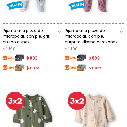
Talle
Talle
Pijama una pieza de
Pijama una pieza de
micropolar, con pie, gris,
micropolar, con pie,
diseño cisnes
púrpura, diseño corazones
$
1.190
$
1.190
$
893
$
893
$
1.012
$
1.012