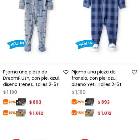
Talle
Talle
Pijama una pieza de
Pijama una pieza de
DreamPlush, con pie, azul,
franela, con pie, azul,
diseño trenes. Talles 2-5T
diseño Yeti. Talles 2-5T
$
1.190
$
1.190
$
893
$
893
$
1.012
$
1.012