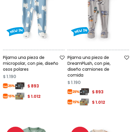
Talle
Talle
Pijama una pieza de
Pijama una pieza de
micropolar, con pie, diseño
DreamPlush, con pie,
osos polares
diseño camiones de
comida
$
1.190
$
1.190
$
893
$
893
$
1.012
$
1.012