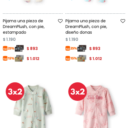
Talle
Talle
Pijama una pieza de
Pijama una pieza de
DreamPlush, con pie,
DreamPlush, con pie,
estampado
diseño donas
$
1.190
$
1.190
$
893
$
893
$
1.012
$
1.012