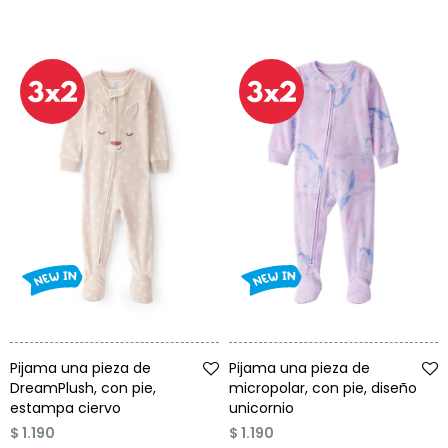
Talle
Talle
Pijama una pieza de
Pijama una pieza de
DreamPlush, con pie,
micropolar, con pie, diseño
estampa ciervo
unicornio
$
1.190
$
1.190