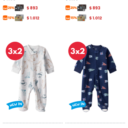
$
893
$
893
$
1.012
$
1.012
Talle
Talle