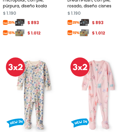
micropolar, con pie,
DreamPlush, con pie,
púrpura, diseño koala
rosado, diseño cisnes
$
1.190
$
1.190
$
893
$
893
$
1.012
$
1.012