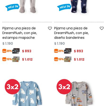
Talle
Talle
Pijama una pieza de
Pijama una pieza de
DreamPlush, con pie,
DreamPlush, con pie,
estampa mapache
diseño banderines
$
1.190
$
1.190
$
893
$
893
$
1.012
$
1.012