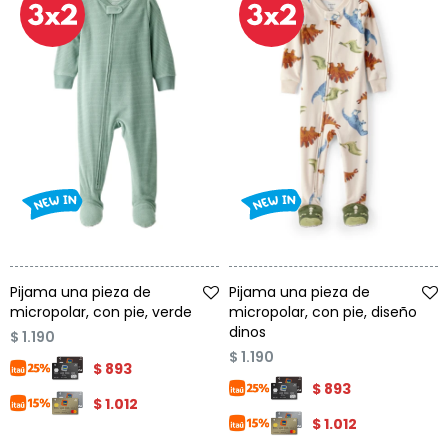
Talle
Talle
Pijama una pieza de
Pijama una pieza de
micropolar, con pie, verde
micropolar, con pie, diseño
dinos
$
1.190
$
1.190
$
893
$
893
$
1.012
$
1.012