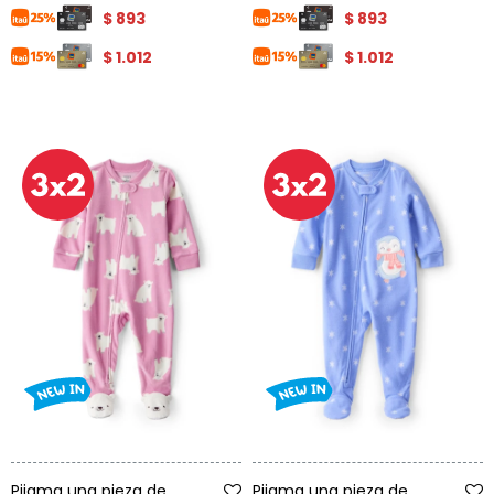
$
893
$
893
$
1.012
$
1.012
Talle
Talle
Pijama una pieza de
Pijama una pieza de