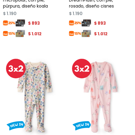
micropolar, con pie,
DreamPlush, con pie,
púrpura, diseño koala
rosado, diseño cisnes
$
1.190
$
1.190
$
893
$
893
$
1.012
$
1.012