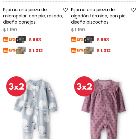
Talle
Talle
Pijama una pieza de
Pijama una pieza de
micropolar, con pie, rosado,
algodón térmico, con pie,
diseño conejos
diseño bizcochos
$
1.190
$
1.190
$
893
$
893
$
1.012
$
1.012