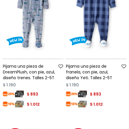
Talle
Talle
Pijama una pieza de
Pijama una pieza de
DreamPlush, con pie, azul,
franela, con pie, azul,
diseño trenes. Talles 2-5T
diseño Yeti. Talles 2-5T
$
1.190
$
1.190
$
893
$
893
$
1.012
$
1.012