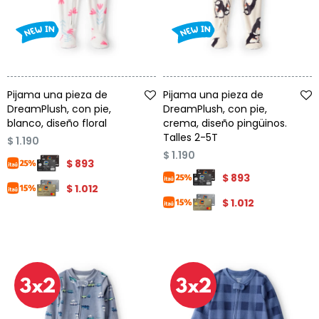
Talle
Talle
Pijama una pieza de
Pijama una pieza de
DreamPlush, con pie,
DreamPlush, con pie,
blanco, diseño floral
crema, diseño pingüinos.
Talles 2-5T
$
1.190
$
1.190
$
893
$
893
$
1.012
$
1.012