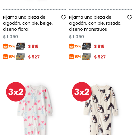
Talle
Talle
Pijama una pieza de
Pijama una pieza de
algodón, con pie, beige,
algodón, con pie, rosado,
diseño floral
diseño monstruos
$
1.090
$
1.090
$
818
$
818
$
927
$
927