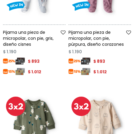
Talle
Talle
Pijama una pieza de
Pijama una pieza de
micropolar, con pie, gris,
micropolar, con pie,
diseño cisnes
púrpura, diseño corazones
$
1.190
$
1.190
$
893
$
893
$
1.012
$
1.012