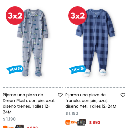
Condiciones
Cuarto
del
Política
bebé
de
Privacidad
Condiciones
de
compra
Talle
Talle
Pijama una pieza de
Pijama una pieza de
DreamPlush, con pie, azul,
franela, con pie, azul,
diseño trenes. Talles 12-
diseño Yeti. Talles 12-24M
24M
$
1.190
$
1.190
$
893