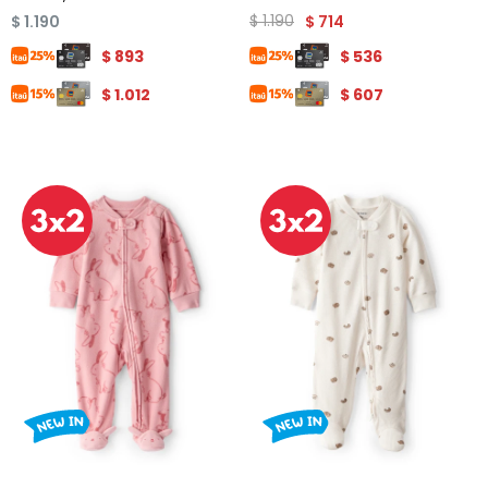
$
1.190
$
1.190
$
714
$
893
$
536
$
1.012
$
607