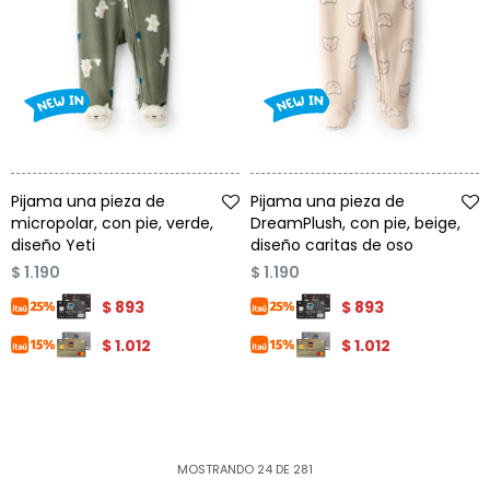
Talle
Talle
Pijama una pieza de
Pijama una pieza de
micropolar, con pie, verde,
DreamPlush, con pie, beige,
diseño Yeti
diseño caritas de oso
$
1.190
$
1.190
$
893
$
893
$
1.012
$
1.012
MOSTRANDO
24
DE
281