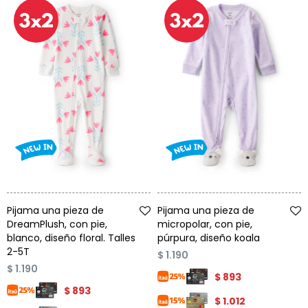
Talle
Talle
Pijama una pieza de
Pijama una pieza de
DreamPlush, con pie,
micropolar, con pie,
blanco, diseño floral. Talles
púrpura, diseño koala
2-5T
$
1.190
$
1.190
$
893
$
893
$
1.012