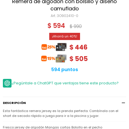
Niño
Remera de algodón con bolsillo y diseño
Bebé
Niña
camuflado
Ver
Niña
3O902410-0
Accesorios
todo
Bebé
$
594
$
990
NIño
Bodies
Ver
Niño
todo
Accesorios
Niña
40
Camperas
y
Ver
Calzado
$
446
Chalecos
Bodies
Accesorios
todo
Niño
Pantalones
$
505
Camperas
Camperas
OUTLET
y
y
Accesorios
Chalecos
Chalecos
Sets
594 puntos
Camperas
Club
Pantalones
Pantalones
y
Trajes
Carter's
Chalecos
de
¿Pegúntale a ChatGPT que ventajas tiene este producto?
baño
Sets
Sets
Pantalones
Carter's
Remeras
Trajes
Trajes
Tips
y
de
de
Sets
DESCRIPCIÓN
camisas
baño
baño
Esta fantástica remera jersey es la prenda perfecta. Combínala con el
Trajes
Vestidos
Remeras
Remeras
de
short de secado rápido a juego para ir a la piscina y jugar.
y
y
baño
camisas
camisas
Enteritos
Fresco jersey de algodón Mangas cortas Bolsillo en el pecho