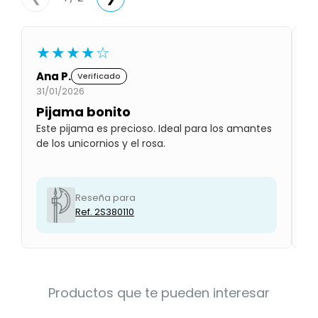
Condiciones
Cuarto
del
Política
bebé
de
★★★★☆
Privacidad
Ana P.
Lu
Verificado
Condiciones
31/01/2026
01
de
compra
Pijama bonito
P
Este pijama es precioso. Ideal para los amantes
Se
de los unicornios y el rosa.
Le
es
Reseña para
Ref. 2S380110
Productos que te pueden interesar