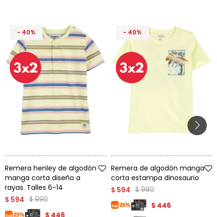
40
40
Talle
Talle
Remera henley de algodón
Remera de algodón manga
manga corta diseño a
corta estampa dinosaurio
rayas. Talles 6-14
$
990
$
594
$
990
$
594
$
446
$
446