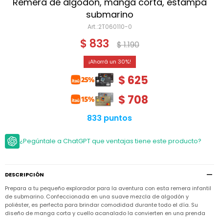
Niño
Remera de algodón, manga corta, estampa
Bebé
Niña
submarino
Ver
Niña
2T060110-0
Accesorios
todo
Bebé
$
833
$
1.190
NIño
Bodies
Ver
Niño
todo
Accesorios
Niña
30
Camperas
y
Ver
Calzado
$
625
Chalecos
Bodies
Accesorios
todo
Niño
Pantalones
$
708
Camperas
Camperas
OUTLET
y
y
Accesorios
Chalecos
Chalecos
Sets
833 puntos
Camperas
Club
Pantalones
Pantalones
y
Trajes
Carter's
Chalecos
de
¿Pegúntale a ChatGPT que ventajas tiene este producto?
baño
Sets
Sets
Pantalones
Carter's
Remeras
Trajes
Trajes
Tips
y
de
de
Sets
DESCRIPCIÓN
camisas
baño
baño
Prepara a tu pequeño explorador para la aventura con esta remera infantil
Trajes
Vestidos
Remeras
Remeras
de
de submarino. Confeccionada en una suave mezcla de algodón y
y
y
baño
poliéster, es perfecta para brindar comodidad durante todo el día. Su
camisas
camisas
Enteritos
diseño de manga corta y cuello acanalado la convierten en una prenda