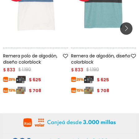
Talle
Talle
Remera polo de algodón,
Remera de algodón, diseño
diseño colorblock
colorblock
$
1.190
$
1.190
$
833
$
833
$
625
$
625
$
708
$
708