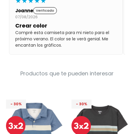
★★★★★
Condiciones
Cuarto
Joanne
S
Verificado
del
Política
07/08/2026
07
bebé
de
Privacidad
Crear color
L
Compré esta camiseta para mi nieto para el
Pr
Condiciones
próximo verano. El color se le verá genial. Me
lo
de
compra
encantan los gráficos.
Productos que te pueden interesar
30
30