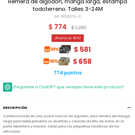
Niño
Remera de algodón, manga larga, estampa
Bebé
Niña
todoterreno. Talles 3-24M
Ver
Niña
1R581210-0
Accesorios
todo
Bebé
$
774
$
1.290
NIño
Bodies
Ver
Niño
todo
Accesorios
Niña
40
Camperas
y
Ver
Calzado
$
581
Chalecos
Bodies
Accesorios
todo
Niño
Pantalones
$
658
Camperas
Camperas
OUTLET
y
y
Accesorios
Chalecos
Chalecos
Sets
774 puntos
Camperas
Club
Pantalones
Pantalones
y
Trajes
Carter's
Chalecos
de
¿Pegúntale a ChatGPT que ventajas tiene este producto?
baño
Sets
Sets
Pantalones
Carter's
Remeras
Trajes
Trajes
Tips
y
de
de
Sets
DESCRIPCIÓN
camisas
baño
baño
Confeccionada en una suave mezcla de algodón, esta remera de manga
Trajes
Vestidos
Remeras
Remeras
de
larga para bebé presenta un divertido y colorido diseño de autos en la
y
y
baño
parte delantera y trasera. ¡Ideal para los pequeños fanáticos de los
camisas
camisas
Enteritos
vehículos!