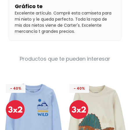
Condiciones
Gráfico te
Cuarto
del
Excelente artículo. Compré esta camiseta para
Política
bebé
de
mi nieto y le queda perfecto. Toda la ropa de
Privacidad
mis dos nietos viene de Carter's. Excelente
mercancía t grandes precios.
Condiciones
de
compra
Productos que te pueden interesar
40
40