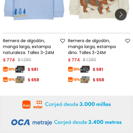
Talle
Talle
Remera de algodón,
Remera de algodón,
manga larga, estampa
manga larga, estampa
naturaleza. Talles 3-24M
dino. Talles 3-24M
$
1.290
$
1.290
$
774
$
774
$
581
$
581
$
658
$
658