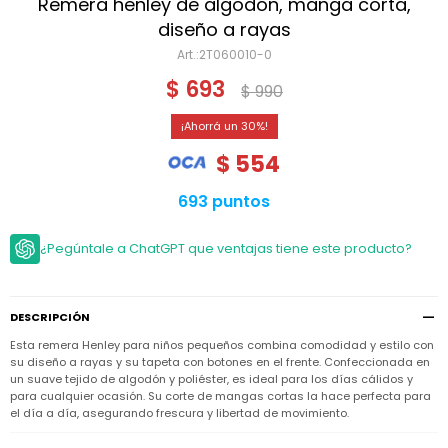
Niño
Remera henley de algodón, manga corta,
Bebé
Niña
diseño a rayas
Ver
Niña
2T060010-0
Accesorios
todo
Bebé
$
693
$
990
NIño
Bodies
Ver
Niño
todo
Accesorios
Niña
30
Camperas
y
Ver
Calzado
$
554
Chalecos
Bodies
Accesorios
todo
Niño
Pantalones
Camperas
Camperas
693 puntos
OUTLET
y
y
Accesorios
Chalecos
Chalecos
Sets
¿Pegúntale a ChatGPT que ventajas tiene este producto?
Camperas
Club
Pantalones
Pantalones
y
Trajes
Carter's
Chalecos
de
baño
Sets
Sets
Pantalones
DESCRIPCIÓN
Carter's
Remeras
Trajes
Trajes
Tips
Esta remera Henley para niños pequeños combina comodidad y estilo con
y
de
de
Sets
camisas
su diseño a rayas y su tapeta con botones en el frente. Confeccionada en
baño
baño
un suave tejido de algodón y poliéster, es ideal para los días cálidos y
Trajes
para cualquier ocasión. Su corte de mangas cortas la hace perfecta para
Vestidos
Remeras
Remeras
de
el día a día, asegurando frescura y libertad de movimiento.
y
y
baño
camisas
camisas
Enteritos