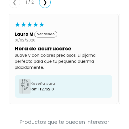
1 / 2
❮
❯
Condiciones
Cuarto
del
Política
bebé
de
★★★★★
Privacidad
Condiciones
Laura M.
A
Verificado
de
01/02/2026
31
compra
Hora de acurrucarse
P
Suave y con colores preciosos. El pijama
Es
perfecto para que tu pequeño duerma
de
plácidamente.
Reseña para
Ref. 1T276210
Productos que te pueden interesar