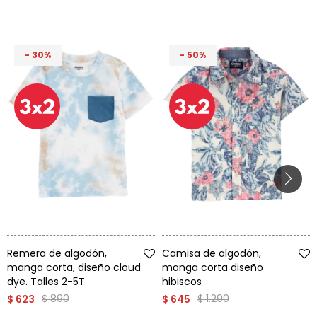
30
50
Talle
Talle
Remera de algodón,
Camisa de algodón,
manga corta, diseño cloud
manga corta diseño
dye. Talles 2-5T
hibiscos
$
890
$
1.290
$
623
$
645