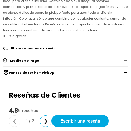
ideal para otoño e invierno. Corte holgado que asegura máxima
Remeras
Ver
Shorts
Vestidos
y
Empresa
Pijamas
comodidad y permite libertad de movimiento. Tejido de algodón suave que
todo
camisas
se siente delicado sobre la piel, perfecto para usar todo el día sin
Skip
Enteritos
Enteritos
Shorts
Hop
irritación. Color azul sólido que combina con cualquier conjunto, sumando
Contacto
Shorts
Compra
y
versatilidad al vestuario. Diseño casual con capucha divertida y botones
Polleras
Pijamas
Pijamas
Baño
Nuestras
funcionales, combinando practicidad con estilo moderno.
Enteritos
del
Tiendas
Cómo
Calzado
100% algodón.
bebé
Calzado
Ropa
comprar
interior
Pijamas
Trabaja
Buzos
Paseo
Buzos
Plazos y costos de envío
con
Guía
y
del
y
Shorts
Ropa
nosotros
de
sacos
bebé
sacos
y
interior
talles
Medios de Pago
Polleras
Relaciones
Bolsos
Calzado
con
Envíos
maternales
Calzado
inversionistas
y
Puntos de retiro - Pick Up
cambios
Buzos
Mochilas
Buzos
y
Carter
y
y
sacos
´s
Club
valijas
sacos
inc
Carter's
Reseñas de Clientes
Uruguay
Alimentación
Socios
del
internacionales
Gift
4.8
bebé
6 reseñas
Card
Ciber
Juegos
1 / 2
❮
❯
Escribir una reseña
Junio
Promociones
y
2026
Bases
juguetes
y