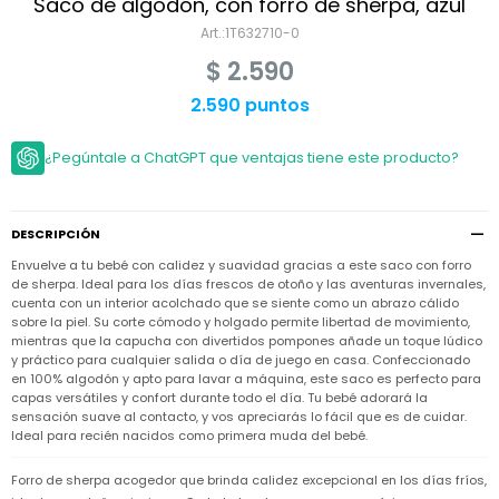
Niño
Saco de algodón, con forro de sherpa, azul
Bebé
Niña
1T632710-0
Ver
Niña
Accesorios
$
2.590
todo
Bebé
NIño
Bodies
2.590 puntos
Ver
Niño
todo
Accesorios
Niña
Camperas
¿Pegúntale a ChatGPT que ventajas tiene este producto?
y
Ver
Calzado
Chalecos
Bodies
Accesorios
todo
Niño
Pantalones
Camperas
Camperas
OUTLET
DESCRIPCIÓN
y
y
Accesorios
Chalecos
Chalecos
Sets
Envuelve a tu bebé con calidez y suavidad gracias a este saco con forro
Camperas
Club
de sherpa. Ideal para los días frescos de otoño y las aventuras invernales,
Pantalones
Pantalones
y
Trajes
cuenta con un interior acolchado que se siente como un abrazo cálido
Carter's
Chalecos
de
sobre la piel. Su corte cómodo y holgado permite libertad de movimiento,
baño
Sets
Sets
mientras que la capucha con divertidos pompones añade un toque lúdico
Pantalones
y práctico para cualquier salida o día de juego en casa. Confeccionado
Carter's
Remeras
Trajes
Trajes
en 100% algodón y apto para lavar a máquina, este saco es perfecto para
Tips
y
de
de
Sets
capas versátiles y confort durante todo el día. Tu bebé adorará la
camisas
baño
baño
sensación suave al contacto, y vos apreciarás lo fácil que es de cuidar.
Trajes
Ideal para recién nacidos como primera muda del bebé.
Vestidos
Remeras
Remeras
de
y
y
baño
Forro de sherpa acogedor que brinda calidez excepcional en los días fríos,
camisas
camisas
Enteritos