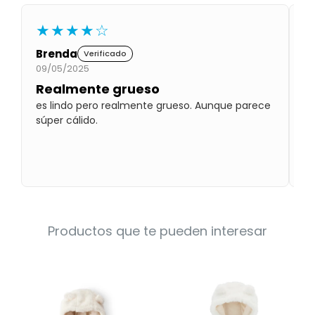
Condiciones
Cuarto
★★★★☆
del
Política
bebé
de
Brenda
V
Verificado
Privacidad
09/05/2025
09
Condiciones
Realmente grueso
C
de
compra
es lindo pero realmente grueso. Aunque parece
La
súper cálido.
la
ha
Productos que te pueden interesar