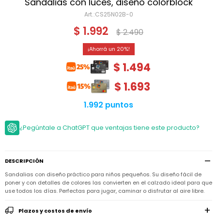
Niño
Sandalias con luces, diseño colorblock
Bebé
Niña
CS25N02B-0
Ver
Niña
Accesorios
$
1.992
todo
$
2.490
Bebé
NIño
Bodies
Ver
Niño
20
todo
Accesorios
Niña
Camperas
$
1.494
y
Ver
Calzado
Chalecos
Bodies
Accesorios
todo
$
1.693
Niño
Pantalones
Camperas
Camperas
OUTLET
y
y
Accesorios
1.992 puntos
Chalecos
Chalecos
Sets
Camperas
Club
¿Pegúntale a ChatGPT que ventajas tiene este producto?
Pantalones
Pantalones
y
Trajes
Carter's
Chalecos
de
baño
Sets
Sets
Pantalones
Carter's
Remeras
DESCRIPCIÓN
Trajes
Trajes
Tips
y
de
de
Sets
Sandalias con diseño práctico para niños pequeños. Su diseño fácil de
camisas
baño
baño
poner y con detalles de colores las convierten en el calzado ideal para que
Trajes
use todos los días. Perfectas para jugar, caminar o disfrutar al aire libre.
Vestidos
Remeras
Remeras
de
y
y
baño
camisas
camisas
Enteritos
Plazos y costos de envío