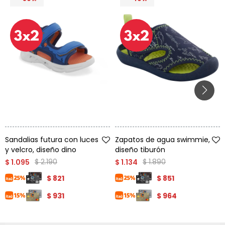
Talle
Talle
Sandalias futura con luces
Zapatos de agua swimmie,
y velcro, diseño dino
diseño tiburón
$
2.190
$
1.890
$
1.095
$
1.134
$
821
$
851
$
931
$
964