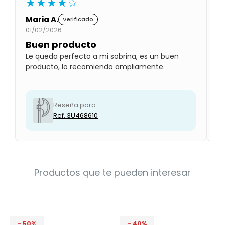
★★★★☆
Condiciones
Cuarto
Maria A.
A
Verificado
del
Política
bebé
01/02/2026
31
de
Privacidad
Buen producto
P
Le queda perfecto a mi sobrina, es un buen
Es
Condiciones
de
producto, lo recomiendo ampliamente.
de
compra
Reseña para
Ref. 3U468610
Productos que te pueden interesar
50
40