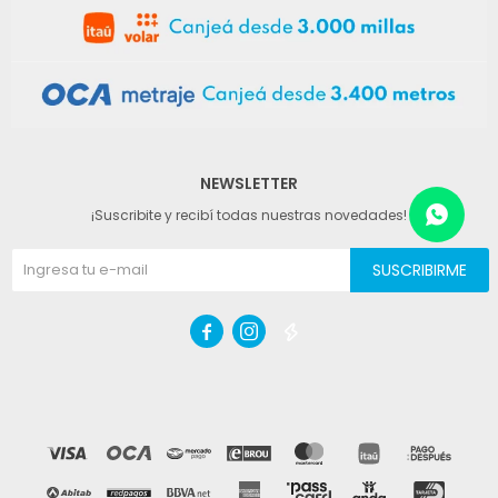
NEWSLETTER
¡Suscribite y recibí todas nuestras novedades!
SUSCRIBIRME


