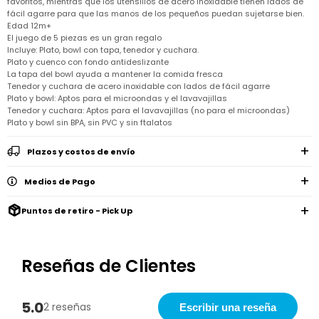
favoritos, mientras que los utensilios de acero inoxidable tienen lados de
Remeras
Ver
fácil agarre para que las manos de los pequeños puedan sujetarse bien.
Shorts
Vestidos
y
Empresa
Pijamas
todo
camisas
Edad 12m+
Skip
El juego de 5 piezas es un gran regalo
Enteritos
Enteritos
Shorts
Hop
Contacto
Incluye: Plato, bowl con tapa, tenedor y cuchara.
Shorts
Compra
y
Polleras
Plato y cuenco con fondo antideslizante
Pijamas
Pijamas
Baño
Nuestras
La tapa del bowl ayuda a mantener la comida fresca
Enteritos
del
Tiendas
Cómo
Tenedor y cuchara de acero inoxidable con lados de fácil agarre
Calzado
bebé
Calzado
Ropa
comprar
Plato y bowl: Aptos para el microondas y el lavavajillas
interior
Pijamas
Trabaja
Tenedor y cuchara: Aptos para el lavavajillas (no para el microondas)
Buzos
Paseo
Buzos
con
Guía
Plato y bowl sin BPA, sin PVC y sin ftalatos
y
del
y
Shorts
Ropa
nosotros
de
sacos
bebé
sacos
y
interior
talles
Polleras
Plazos y costos de envío
Relaciones
Bolsos
Calzado
con
Envíos
maternales
Calzado
inversionistas
y
Medios de Pago
cambios
Buzos
Mochilas
Buzos
y
Carter
y
y
sacos
Puntos de retiro - Pick Up
´s
Club
valijas
sacos
inc
Carter's
Uruguay
Alimentación
Socios
del
internacionales
Gift
Reseñas de Clientes
bebé
Card
Ciber
Juegos
Junio
Promociones
y
5.0
2 reseñas
2026
Bases
Escribir una reseña
juguetes
y