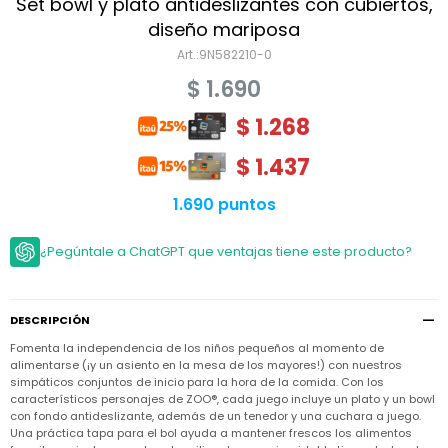
Niño
Set bowl y plato antideslizantes con cubiertos,
Bebé
Niña
diseño mariposa
Ver
Niña
9N582210-0
Accesorios
todo
Bebé
$
1.690
NIño
Bodies
Ver
Niño
todo
$
1.268
Accesorios
Niña
Camperas
y
Ver
Calzado
Chalecos
$
1.437
Bodies
Accesorios
todo
Niño
Pantalones
Camperas
Camperas
1.690 puntos
OUTLET
y
y
Accesorios
Chalecos
Chalecos
Sets
Camperas
¿Pegúntale a ChatGPT que ventajas tiene este producto?
Club
Pantalones
Pantalones
y
Trajes
Carter's
Chalecos
de
baño
Sets
Sets
Pantalones
DESCRIPCIÓN
Carter's
Remeras
Trajes
Trajes
Tips
y
Fomenta la independencia de los niños pequeños al momento de
de
de
Sets
camisas
alimentarse (¡y un asiento en la mesa de los mayores!) con nuestros
baño
baño
simpáticos conjuntos de inicio para la hora de la comida. Con los
Trajes
Vestidos
característicos personajes de ZOO®, cada juego incluye un plato y un bowl
Remeras
Remeras
de
con fondo antideslizante, además de un tenedor y una cuchara a juego.
y
y
baño
camisas
camisas
Enteritos
Una práctica tapa para el bol ayuda a mantener frescos los alimentos