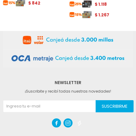
$
842
$
1.118
$
1.267
NEWSLETTER
¡Suscribite y recibí todas nuestras novedades!
SUSCRIBIRME


