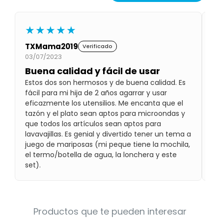
Condiciones
Cuarto
del
Política
★★★★★
bebé
de
Privacidad
TXMama2019
J
Verificado
03/07/2023
05
Condiciones
de
Buena calidad y fácil de usar
E
compra
Estos dos son hermosos y de buena calidad. Es
P
fácil para mi hija de 2 años agarrar y usar
El
eficazmente los utensilios. Me encanta que el
pa
tazón y el plato sean aptos para microondas y
la
que todos los artículos sean aptos para
di
lavavajillas. Es genial y divertido tener un tema a
má
juego de mariposas (mi peque tiene la mochila,
el termo/botella de agua, la lonchera y este
set).
Productos que te pueden interesar