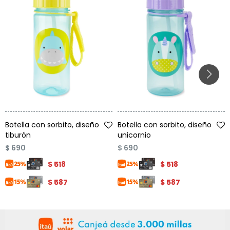
Talle
Talle
Botella con sorbito, diseño
Botella con sorbito, diseño
tiburón
unicornio
$
690
$
690
$
518
$
518
$
587
$
587