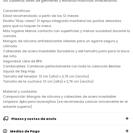
los cubiertos libres de gérmenes y evitando manchas innecesarias.
Remeras
Ver
Shorts
Vestidos
y
Empresa
Pijamas
todo
camisas
Características:
Skip
Edad recomendada: a partir de los 12 meses.
Enteritos
Enteritos
Shorts
Hop
Contacto
Diseño "Stay-clean": El apoyo integrado mantiene las puntas elevadas
Shorts
Compra
y
Polleras
para que no toquen la mesa.
Pijamas
Pijamas
Baño
Nuestras
Más higiene: Menos contacto con superficies y menos suciedad durante la
Enteritos
del
Tiendas
Cómo
comida.
Calzado
bebé
Calzado
Ropa
comprar
Mangos de silicona antideslizante: Ideales para un agarre seguro y
interior
Pijamas
Trabaja
cómodo.
Buzos
Paseo
Buzos
con
Guía
Cabezales de acero inoxidable: Duraderos y del tamaño justo para la boca
y
del
y
Shorts
Ropa
nosotros
de
sacos
del niño.
bebé
sacos
y
interior
talles
Seguridad: Libre de BPA.
Polleras
Relaciones
Combinables: Combinan perfectamente con toda la colección Besties
Bolsos
Calzado
con
Envíos
Squad de Skip Hop.
maternales
Calzado
inversionistas
y
Tamaño del tenedor: 13 cm (alto) x 2,79 cm (ancho).
cambios
Buzos
Tamaño de la cuchara: 13 cm (alto) x 2,79 cm (ancho).
Mochilas
Buzos
y
Carter
y
y
sacos
´s
Club
valijas
Material y cuidados:
sacos
inc
Carter's
Composición: Mangos de silicona y cabezales de acero inoxidable.
Uruguay
Limpieza: Apto para lavavajillas (se recomienda colocar únicamente en el
Alimentación
Socios
del
estante superior).
internacionales
Gift
bebé
Card
Plazos y costos de envío
Ciber
Juegos
Junio
Promociones
y
2026
Bases
juguetes
Medios de Pago
y