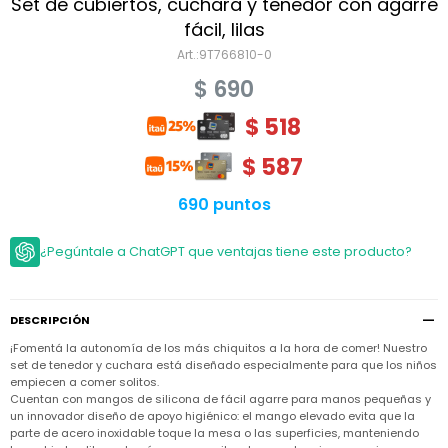
Niño
Set de cubiertos, cuchara y tenedor con agarre
Bebé
Niña
fácil, lilas
Ver
Niña
9T766810-0
Accesorios
todo
Bebé
$
690
NIño
Bodies
Ver
Niño
todo
$
518
Accesorios
Niña
Camperas
y
Ver
Calzado
Chalecos
$
587
Bodies
Accesorios
todo
Niño
Pantalones
Camperas
Camperas
690 puntos
OUTLET
y
y
Accesorios
Chalecos
Chalecos
Sets
Camperas
¿Pegúntale a ChatGPT que ventajas tiene este producto?
Club
Pantalones
Pantalones
y
Trajes
Carter's
Chalecos
de
baño
Sets
Sets
Pantalones
DESCRIPCIÓN
Carter's
Remeras
Trajes
Trajes
Tips
y
¡Fomentá la autonomía de los más chiquitos a la hora de comer! Nuestro
de
de
Sets
camisas
set de tenedor y cuchara está diseñado especialmente para que los niños
baño
baño
empiecen a comer solitos.
Trajes
Vestidos
Cuentan con mangos de silicona de fácil agarre para manos pequeñas y
Remeras
Remeras
de
un innovador diseño de apoyo higiénico: el mango elevado evita que la
y
y
baño
camisas
camisas
Enteritos
parte de acero inoxidable toque la mesa o las superficies, manteniendo