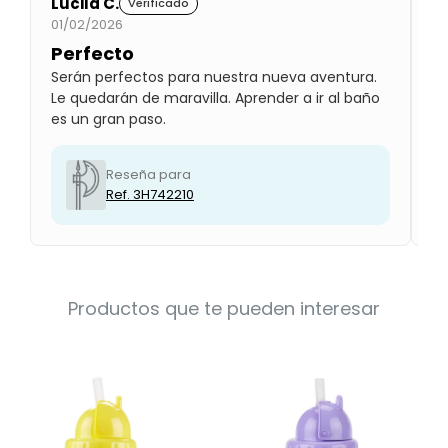
Lucila C.
Gl
Verificado
01/02/2026
01
Perfecto
P
Serán perfectos para nuestra nueva aventura.
Lo
Le quedarán de maravilla. Aprender a ir al baño
qu
es un gran paso.
ab
Reseña para
Ref. 3H742210
Productos que te pueden interesar