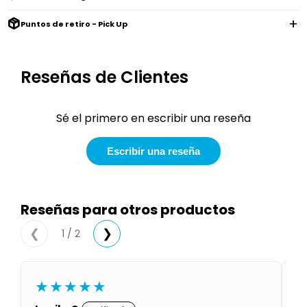
Condiciones
Cuarto
Puntos de retiro - Pick Up
del
Política
bebé
de
Privacidad
Reseñas de Clientes
Condiciones
de
compra
Sé el primero en escribir una reseña
Escribir una reseña
Reseñas para otros productos
1 / 2
❮
❯
★★★★★