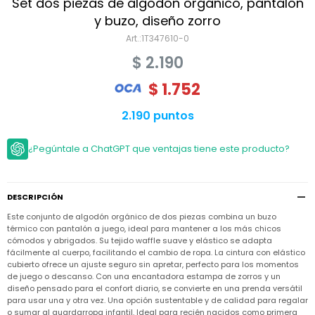
Niño
Set dos piezas de algodón orgánico, pantalón
Bebé
Niña
y buzo, diseño zorro
Ver
Niña
1T347610-0
Accesorios
todo
Bebé
$
2.190
NIño
Bodies
Ver
Niño
todo
$
1.752
Accesorios
Niña
Camperas
y
Ver
Calzado
Chalecos
2.190 puntos
Bodies
Accesorios
todo
Niño
Pantalones
Camperas
Camperas
OUTLET
¿Pegúntale a ChatGPT que ventajas tiene este producto?
y
y
Accesorios
Chalecos
Chalecos
Sets
Camperas
Club
Pantalones
Pantalones
y
Trajes
Carter's
Chalecos
de
DESCRIPCIÓN
baño
Sets
Sets
Este conjunto de algodón orgánico de dos piezas combina un buzo
Pantalones
Carter's
térmico con pantalón a juego, ideal para mantener a los más chicos
Remeras
Trajes
Trajes
cómodos y abrigados. Su tejido waffle suave y elástico se adapta
Tips
y
de
de
Sets
fácilmente al cuerpo, facilitando el cambio de ropa. La cintura con elástico
camisas
baño
baño
cubierto ofrece un ajuste seguro sin apretar, perfecto para los momentos
Trajes
de juego o descanso. Con una encantadora estampa de zorros y un
Vestidos
Remeras
Remeras
de
diseño pensado para el confort diario, se convierte en una prenda versátil
y
y
baño
para usar una y otra vez. Una opción sustentable y de calidad para regalar
camisas
camisas
Enteritos
o sumar al guardarropa infantil. Ideal para recién nacidos como primera