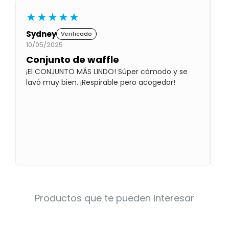
Condiciones
★★★★★
Cuarto
del
Política
bebé
de
Sydney
R
Verificado
Privacidad
10/05/2025
10
Conjunto de waffle
¡
Condiciones
de
¡El CONJUNTO MÁS LINDO! Súper cómodo y se
Me
compra
lavó muy bien. ¡Respirable pero acogedor!
Qu
Productos que te pueden interesar