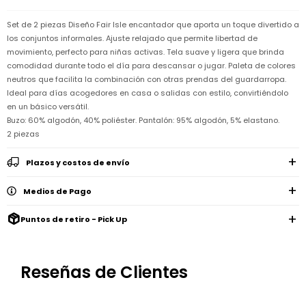
Remeras
Ver
Shorts
Vestidos
y
Empresa
Pijamas
todo
camisas
Set de 2 piezas Diseño Fair Isle encantador que aporta un toque divertido a
Skip
Enteritos
Enteritos
los conjuntos informales. Ajuste relajado que permite libertad de
Shorts
Hop
Contacto
Shorts
Compra
y
movimiento, perfecto para niñas activas. Tela suave y ligera que brinda
Polleras
Pijamas
Pijamas
Baño
comodidad durante todo el día para descansar o jugar. Paleta de colores
Nuestras
Enteritos
del
Tiendas
Cómo
neutros que facilita la combinación con otras prendas del guardarropa.
Calzado
bebé
Calzado
Ropa
comprar
Ideal para días acogedores en casa o salidas con estilo, convirtiéndolo
interior
Pijamas
Trabaja
en un básico versátil.
Buzos
Paseo
Buzos
con
Guía
y
del
Buzo: 60% algodón, 40% poliéster. Pantalón: 95% algodón, 5% elastano.
y
Shorts
Ropa
nosotros
de
sacos
bebé
sacos
y
interior
2 piezas
talles
Polleras
Relaciones
Bolsos
Calzado
con
Envíos
Plazos y costos de envío
maternales
Calzado
inversionistas
y
cambios
Buzos
Mochilas
Medios de Pago
Buzos
y
Carter
y
y
sacos
´s
Club
valijas
sacos
inc
Carter's
Puntos de retiro - Pick Up
Uruguay
Alimentación
Socios
del
internacionales
Gift
bebé
Card
Reseñas de Clientes
Ciber
Juegos
Junio
Promociones
y
2026
Bases
juguetes
y