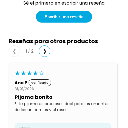
Sé el primero en escribir una reseña
Condiciones
Cuarto
del
Política
bebé
Escribir una reseña
de
Privacidad
Condiciones
de
Reseñas para otros productos
compra
1 / 2
❮
❯
★★★★☆
Ana P.
Lu
Verificado
31/01/2026
01
Pijama bonito
P
Este pijama es precioso. Ideal para los amantes
Se
de los unicornios y el rosa.
Le
es