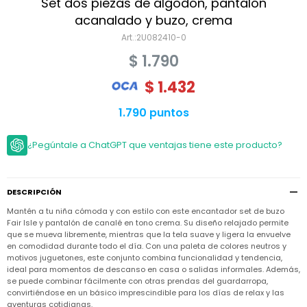
Niño
Set dos piezas de algodón, pantalón
Bebé
Niña
acanalado y buzo, crema
Ver
Niña
2U082410-0
Accesorios
todo
Bebé
$
1.790
NIño
Bodies
Ver
Niño
todo
$
1.432
Accesorios
Niña
Camperas
y
Ver
Calzado
Chalecos
1.790 puntos
Bodies
Accesorios
todo
Niño
Pantalones
Camperas
Camperas
OUTLET
¿Pegúntale a ChatGPT que ventajas tiene este producto?
y
y
Accesorios
Chalecos
Chalecos
Sets
Camperas
Club
Pantalones
Pantalones
y
Trajes
Carter's
Chalecos
de
DESCRIPCIÓN
baño
Sets
Sets
Mantén a tu niña cómoda y con estilo con este encantador set de buzo
Pantalones
Carter's
Fair Isle y pantalón de canalé en tono crema. Su diseño relajado permite
Remeras
Trajes
Trajes
que se mueva libremente, mientras que la tela suave y ligera la envuelve
Tips
y
de
de
Sets
en comodidad durante todo el día. Con una paleta de colores neutros y
camisas
baño
baño
motivos juguetones, este conjunto combina funcionalidad y tendencia,
Trajes
ideal para momentos de descanso en casa o salidas informales. Además,
Vestidos
Remeras
Remeras
de
se puede combinar fácilmente con otras prendas del guardarropa,
y
y
baño
convirtiéndose en un básico imprescindible para los días de relax y las
camisas
camisas
Enteritos
aventuras cotidianas.