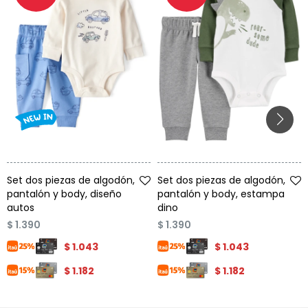
Talle
Talle
Set dos piezas de algodón,
Set dos piezas de algodón,
pantalón y body, diseño
pantalón y body, estampa
autos
dino
$
1.390
$
1.390
$
1.043
$
1.043
$
1.182
$
1.182