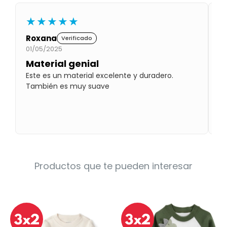
Condiciones
Cuarto
★★★★★
del
Política
bebé
de
Roxana
G
Verificado
Privacidad
01/05/2025
07
Condiciones
Material genial
C
de
compra
Este es un material excelente y duradero.
¡Q
También es muy suave
a 
él
Productos que te pueden interesar