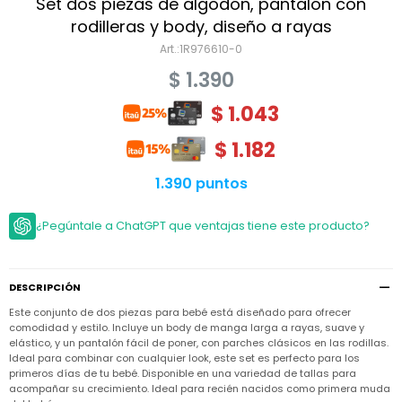
Niño
Set dos piezas de algodón, pantalón con
Bebé
Niña
rodilleras y body, diseño a rayas
Ver
Niña
1R976610-0
Accesorios
todo
Bebé
$
1.390
NIño
Bodies
Ver
Niño
todo
$
1.043
Accesorios
Niña
Camperas
y
Ver
Calzado
Chalecos
$
1.182
Bodies
Accesorios
todo
Niño
Pantalones
Camperas
Camperas
1.390 puntos
OUTLET
y
y
Accesorios
Chalecos
Chalecos
Sets
Camperas
¿Pegúntale a ChatGPT que ventajas tiene este producto?
Club
Pantalones
Pantalones
y
Trajes
Carter's
Chalecos
de
baño
Sets
Sets
Pantalones
DESCRIPCIÓN
Carter's
Remeras
Trajes
Trajes
Tips
y
Este conjunto de dos piezas para bebé está diseñado para ofrecer
de
de
Sets
camisas
comodidad y estilo. Incluye un body de manga larga a rayas, suave y
baño
baño
elástico, y un pantalón fácil de poner, con parches clásicos en las rodillas.
Trajes
Vestidos
Ideal para combinar con cualquier look, este set es perfecto para los
Remeras
Remeras
de
primeros días de tu bebé. Disponible en una variedad de tallas para
y
y
baño
camisas
camisas
Enteritos
acompañar su crecimiento. Ideal para recién nacidos como primera muda