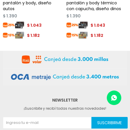
pantalón y body, diseño
pantalón y body térmico
autos
con capucha, diseño dinos
$
1.390
$
1.390
$
1.043
$
1.043
$
1.182
$
1.182
NEWSLETTER
¡Suscribite y recibí todas nuestras novedades!
SUSCRIBIRME