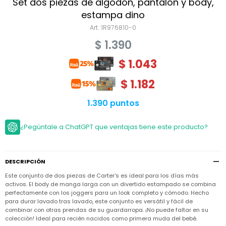
Niño
Set dos piezas de algodón, pantalón y body,
Bebé
Niña
estampa dino
Ver
Niña
1R976810-0
Accesorios
todo
Bebé
$
1.390
NIño
Bodies
Ver
Niño
todo
$
1.043
Accesorios
Niña
Camperas
y
Ver
Calzado
Chalecos
$
1.182
Bodies
Accesorios
todo
Niño
Pantalones
Camperas
Camperas
1.390 puntos
OUTLET
y
y
Accesorios
Chalecos
Chalecos
Sets
Camperas
¿Pegúntale a ChatGPT que ventajas tiene este producto?
Club
Pantalones
Pantalones
y
Trajes
Carter's
Chalecos
de
baño
Sets
Sets
Pantalones
DESCRIPCIÓN
Carter's
Remeras
Trajes
Trajes
Tips
y
Este conjunto de dos piezas de Carter's es ideal para los días más
de
de
Sets
camisas
activos. El body de manga larga con un divertido estampado se combina
baño
baño
perfectamente con los joggers para un look completo y cómodo. Hecho
Trajes
Vestidos
para durar lavado tras lavado, este conjunto es versátil y fácil de
Remeras
Remeras
de
combinar con otras prendas de su guardarropa. ¡No puede faltar en su
y
y
baño
camisas
camisas
Enteritos
colección! Ideal para recién nacidos como primera muda del bebé.