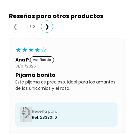
Condiciones
Cuarto
del
Reseñas para otros productos
Política
bebé
de
Privacidad
1 / 2
❮
❯
Condiciones
de
compra
★★★★☆
Ana P.
M
Verificado
31/01/2026
01
Pijama bonito
B
Este pijama es precioso. Ideal para los amantes
Le
de los unicornios y el rosa.
pr
Reseña para
Ref. 2S380110