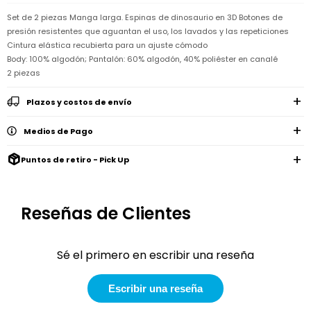
Remeras
Ver
Shorts
Vestidos
y
Empresa
Pijamas
Set de 2 piezas Manga larga. Espinas de dinosaurio en 3D Botones de
todo
camisas
Skip
presión resistentes que aguantan el uso, los lavados y las repeticiones
Enteritos
Enteritos
Shorts
Hop
Contacto
Cintura elástica recubierta para un ajuste cómodo
Shorts
Compra
y
Body: 100% algodón; Pantalón: 60% algodón, 40% poliéster en canalé
Polleras
Pijamas
Pijamas
Baño
Nuestras
2 piezas
Enteritos
del
Tiendas
Cómo
Calzado
bebé
Calzado
Ropa
comprar
interior
Pijamas
Plazos y costos de envío
Trabaja
Buzos
Paseo
Buzos
con
Guía
y
del
y
Shorts
Ropa
nosotros
de
sacos
Medios de Pago
bebé
sacos
y
interior
talles
Polleras
Relaciones
Bolsos
Calzado
Puntos de retiro - Pick Up
con
Envíos
maternales
Calzado
inversionistas
y
cambios
Buzos
Mochilas
Buzos
y
Carter
y
y
sacos
´s
Club
Reseñas de Clientes
valijas
sacos
inc
Carter's
Uruguay
Alimentación
Socios
del
Sé el primero en escribir una reseña
internacionales
Gift
bebé
Card
Ciber
Juegos
Escribir una reseña
Junio
Promociones
y
2026
Bases
juguetes
y