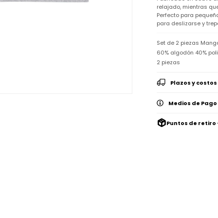
relajado, mientras qu
Perfecto para pequeña
para deslizarse y trepa
Set de 2 piezas Mang
60% algodón 40% polié
2 piezas
Plazos y costos
Medios de Pago
Puntos de retiro 