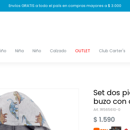
Envíos GRATIS a todo el país en compras mayores a $ 3.000
iño
Niña
Niño
Calzado
OUTLET
Club Carter's
Set dos p
buzo con 
1R565610-0
$
1.590