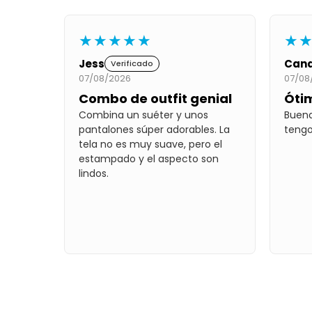
★★★★★
★
Jess
Cand
Verificado
07/08/2026
07/08
Combo de outfit genial
Óti
Combina un suéter y unos
Buena
pantalones súper adorables. La
tengo
tela no es muy suave, pero el
estampado y el aspecto son
lindos.