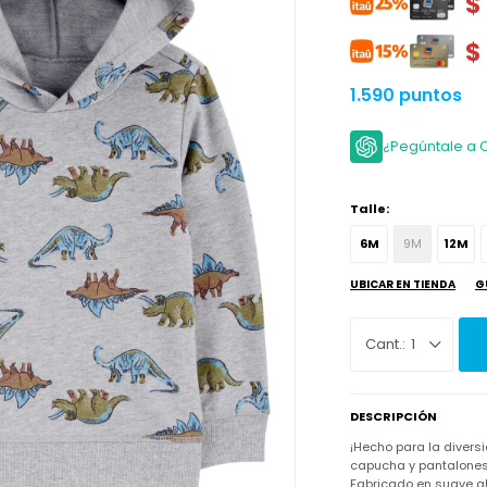
$
$
1.590 puntos
¿Pegúntale a 
Talle:
6M
9M
12M
UBICAR EN TIENDA
G
1
DESCRIPCIÓN
¡Hecho para la divers
capucha y pantalones,
Fabricado en suave al