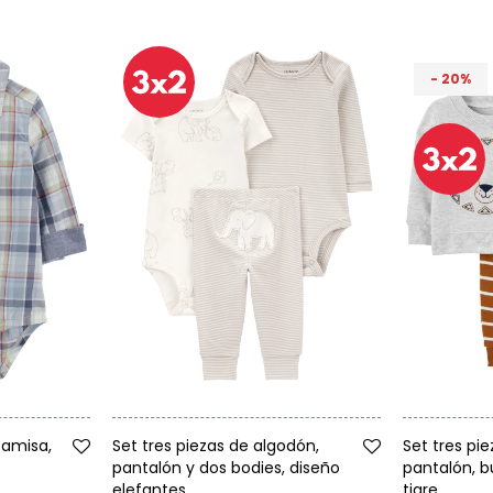
20
Talle
Talle
camisa,
Set tres piezas de algodón,
Set tres pi
pantalón y dos bodies, diseño
pantalón, b
elefantes
tigre