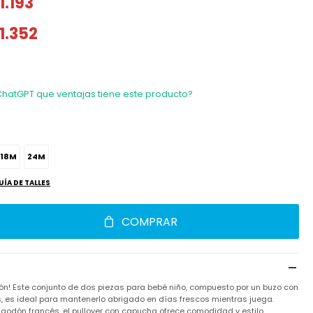
1.193
1.352
ChatGPT que ventajas tiene este producto?
18M
24M
UÍA DE TALLES
COMPRAR
ión! Este conjunto de dos piezas para bebé niño, compuesto por un buzo con
 es ideal para mantenerlo abrigado en días frescos mientras juega.
godón francés, el pullover con capucha ofrece comodidad y estilo