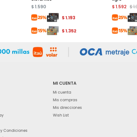
$
1
$
1.590
$
1.592
$
1.193
$
1.352
MI CUENTA
Mi cuenta
Mis compras
Mis direcciones
ay
Wish List
 y Condiciones