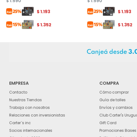
$
1.590
$
1.590
$
1.193
$
1.193
$
1.352
$
1.352
EMPRESA
COMPRA
Contacto
Cómo comprar
Nuestras Tiendas
Guía de talles
Trabaja con nosotros
Envíos y cambios
Relaciones con inversionistas
Club Carter's Urugu
Carter´s inc
Gift Card
Socios internacionales
Promociones Bases