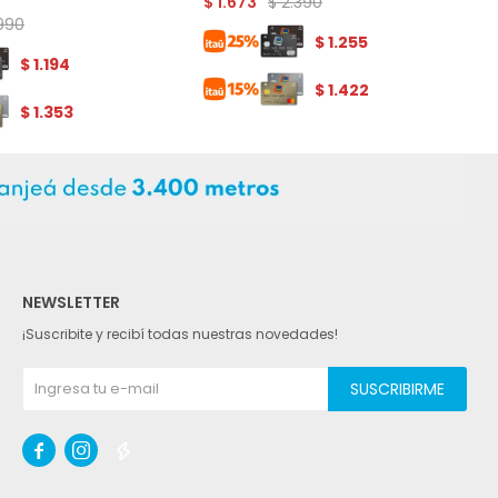
$
2.390
$
1.673
.990
$
1.255
$
1.194
$
1.422
$
1.353
NEWSLETTER
¡Suscribite y recibí todas nuestras novedades!
SUSCRIBIRME


