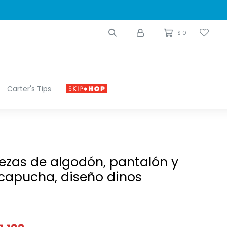
$
0
Carter's Tips
iezas de algodón, pantalón y
capucha, diseño dinos