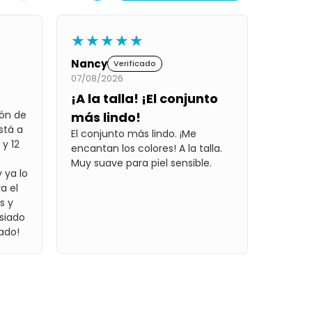
★★★★★
Nancy
Verificado
07/08/2026
¡A la talla! ¡El conjunto
dón de
más lindo!
stá a
El conjunto más lindo. ¡Me
 y 12
encantan los colores! A la talla.
Muy suave para piel sensible.
 ya lo
a el
s y
asiado
ado!