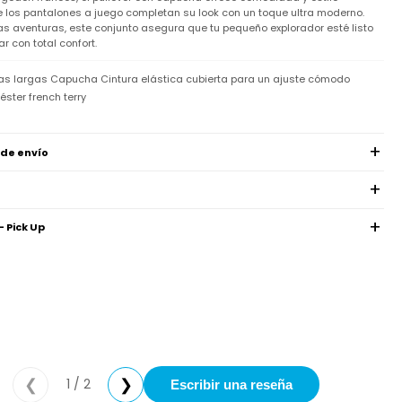
e los pantalones a juego completan su look con un toque ultra moderno.
s aventuras, este conjunto asegura que tu pequeño explorador esté listo
r con total confort.
as largas Capucha Cintura elástica cubierta para un ajuste cómodo
ster french terry
 de envío
- Pick Up
1 / 2
❮
❯
Escribir una reseña