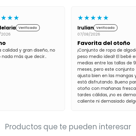
★★★★
★★★★★
elaria
Irulian
Verificado
Verificado
/2026
07/08/2026
mo
Favorita del otoño
 calidad y gran diseño, no
¡Conjunto de ropa de algo
 nada más que decir..
peso medio ideal! El bebé e
medias entre las tallas de 9
meses, pero este conjunto
ajusta bien en las mangas y
está disfrutando. Bueno par
otoño con mañanas fresca
tardes cálidas, ¡no es dem
caliente ni demasiado delg
Productos que te pueden interesar