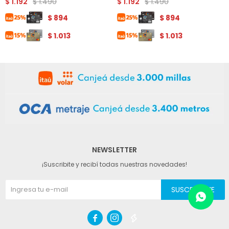
$
1.490
$
1.490
$
1.192
$
1.192
$
894
$
894
$
1.013
$
1.013
NEWSLETTER
¡Suscribite y recibí todas nuestras novedades!
SUSCRIBIRME


