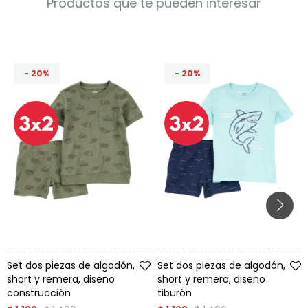
Productos que te pueden interesar
Condiciones
Cuarto
del
Política
bebé
de
Privacidad
20
20
Condiciones
de
compra
Talle
Talle
Set dos piezas de algodón,
Set dos piezas de algodón,
short y remera, diseño
short y remera, diseño
construcción
tiburón