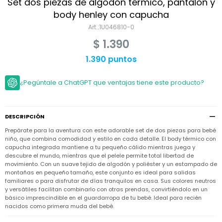
Niño
Set dos piezas de algodón térmico, pantalón y
Bebé
Niña
body henley con capucha
Ver
Niña
1U046810-0
Accesorios
todo
Bebé
$
1.390
NIño
Bodies
Ver
Niño
todo
1.390 puntos
Accesorios
Niña
Camperas
y
Ver
Calzado
Chalecos
Bodies
Accesorios
todo
¿Pegúntale a ChatGPT que ventajas tiene este producto?
Niño
Pantalones
Camperas
Camperas
OUTLET
y
y
Accesorios
Chalecos
Chalecos
Sets
DESCRIPCIÓN
Camperas
Club
Prepárate para la aventura con este adorable set de dos piezas para bebé
Pantalones
Pantalones
y
Trajes
Carter's
Chalecos
de
niño, que combina comodidad y estilo en cada detalle. El body térmico con
baño
capucha integrada mantiene a tu pequeño cálido mientras juega y
Sets
Sets
descubre el mundo, mientras que el pelele permite total libertad de
Pantalones
Carter's
Remeras
movimiento. Con un suave tejido de algodón y poliéster y un estampado de
Trajes
Trajes
Tips
y
montañas en pequeño tamaño, este conjunto es ideal para salidas
de
de
Sets
camisas
familiares o para disfrutar de días tranquilos en casa. Sus colores neutros
baño
baño
y versátiles facilitan combinarlo con otras prendas, convirtiéndolo en un
Trajes
Vestidos
básico imprescindible en el guardarropa de tu bebé. Ideal para recién
Remeras
Remeras
de
nacidos como primera muda del bebé.
y
y
baño
camisas
camisas
Enteritos