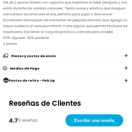
Remeras
Set de 2 piezas Diseño con capucha que mantiene al bebé abrigado y con
Ver
Shorts
Vestidos
y
Empresa
Pijamas
estilo durante las salidas casuales. Tejido suave y elástico que asegura
todo
camisas
Skip
comodidad durante todo el día, perfecto para jugar o descansar.
Enteritos
Enteritos
Shorts
Hop
Contacto
Encantador estampado de montañas en pequeño tamaño que agrega un
Shorts
Compra
y
Polleras
toque moderno al vestuario infantil. Corte regular que permite facilidad de
Pijamas
Pijamas
Baño
Nuestras
Enteritos
movimiento, haciendo el conjunto práctico y cómodo para el bebé.
del
Tiendas
Cómo
Calzado
bebé
Calzado
Ropa
60% algodón, 40% poliéster
comprar
interior
Pijamas
2 piezas
Trabaja
Buzos
Paseo
Buzos
con
Guía
y
del
y
Shorts
Ropa
nosotros
de
sacos
Plazos y costos de envío
bebé
sacos
y
interior
talles
Polleras
Relaciones
Bolsos
Calzado
Medios de Pago
con
Envíos
maternales
Calzado
inversionistas
y
cambios
Buzos
Puntos de retiro - Pick Up
Mochilas
Buzos
y
Carter
y
y
sacos
´s
Club
valijas
sacos
inc
Carter's
Uruguay
Reseñas de Clientes
Alimentación
Socios
del
internacionales
Gift
bebé
Card
Ciber
4.7
3 reseñas
Escribir una reseña
Juegos
Junio
Promociones
y
2026
Bases
juguetes
y