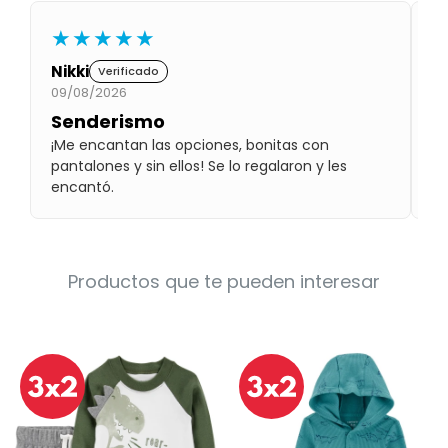
Condiciones
Cuarto
★★★★★
del
Política
bebé
de
Nikki
C
Verificado
Privacidad
09/08/2026
09
Condiciones
Senderismo
M
de
¡Me encantan las opciones, bonitas con
Me
compra
pantalones y sin ellos! Se lo regalaron y les
pi
encantó.
Productos que te pueden interesar