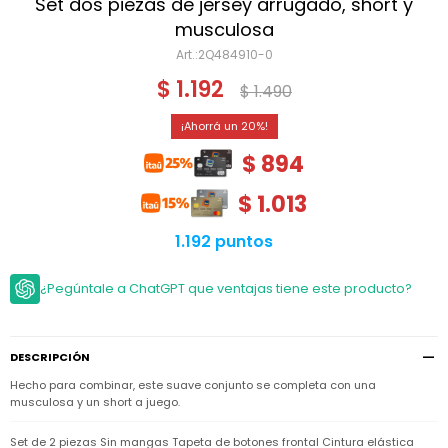
Niño
Set dos piezas de jersey arrugado, short y
Bebé
Niña
musculosa
Ver
Niña
2Q484910-0
Accesorios
todo
Bebé
$
1.192
$
1.490
NIño
Bodies
Ver
Niño
todo
Accesorios
Niña
20
Camperas
y
Ver
Calzado
$
894
Chalecos
Bodies
Accesorios
todo
Niño
Pantalones
$
1.013
Camperas
Camperas
OUTLET
y
y
Accesorios
Chalecos
Chalecos
Sets
1.192 puntos
Camperas
Club
Pantalones
Pantalones
y
Trajes
Carter's
Chalecos
de
¿Pegúntale a ChatGPT que ventajas tiene este producto?
baño
Sets
Sets
Pantalones
Carter's
Remeras
Trajes
Trajes
Tips
y
de
de
Sets
DESCRIPCIÓN
camisas
baño
baño
Hecho para combinar, este suave conjunto se completa con una
Trajes
Vestidos
Remeras
Remeras
de
musculosa y un short a juego.
y
y
baño
camisas
camisas
Enteritos
Set de 2 piezas Sin mangas Tapeta de botones frontal Cintura elástica