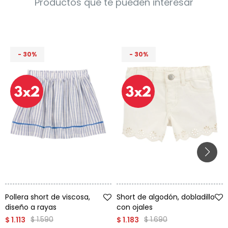
Productos que te pueden interesar
30
30
Talle
Talle
Pollera short de viscosa,
Short de algodón, dobladillo
diseño a rayas
con ojales
$
1.590
$
1.690
$
1.113
$
1.183