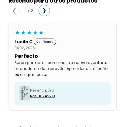
Reseñas para otros productos
Condiciones
Cuarto
1 / 2
❮
❯
del
Política
bebé
de
Privacidad
★★★★★
Condiciones
de
compra
Lucila C.
Gl
Verificado
01/02/2026
01
Perfecto
P
Serán perfectos para nuestra nueva aventura.
Lo
Le quedarán de maravilla. Aprender a ir al baño
qu
es un gran paso.
ab
Reseña para
Ref. 3H742210