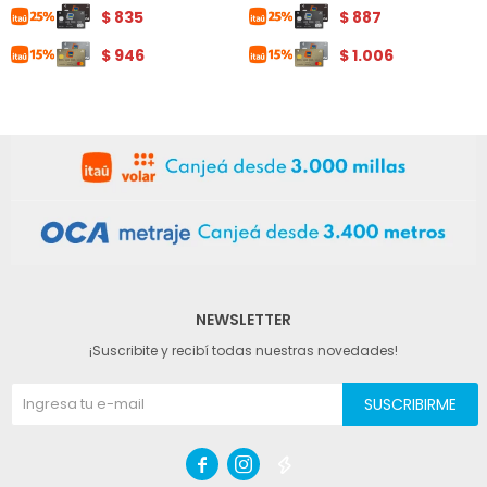
$
835
$
887
$
946
$
1.006
NEWSLETTER
¡Suscribite y recibí todas nuestras novedades!
SUSCRIBIRME


