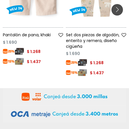
Condiciones
Cuarto
del
Política
bebé
de
Privacidad
Talle
Talle
Condiciones
Pantalón de pana, khaki
Set dos piezas de algodón,
de
enterito y remera, diseño
compra
$
1.690
cigüeña
$
1.268
$
1.690
$
1.437
$
1.268
$
1.437