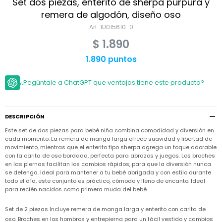
Niño
Set dos piezas, enterito de sherpa púrpura y
Bebé
Niña
remera de algodón, diseño oso
Ver
Niña
1U015610-0
Accesorios
todo
Bebé
$
1.890
NIño
Bodies
Ver
Niño
todo
1.890 puntos
Accesorios
Niña
Camperas
y
Ver
Calzado
Chalecos
Bodies
Accesorios
todo
¿Pegúntale a ChatGPT que ventajas tiene este producto?
Niño
Pantalones
Camperas
Camperas
OUTLET
y
y
Accesorios
Chalecos
Chalecos
Sets
DESCRIPCIÓN
Camperas
Club
Este set de dos piezas para bebé niña combina comodidad y diversión en
Pantalones
Pantalones
y
Trajes
Carter's
Chalecos
de
cada momento. La remera de manga larga ofrece suavidad y libertad de
baño
movimiento, mientras que el enterito tipo sherpa agrega un toque adorable
Sets
Sets
con la carita de oso bordada, perfecta para abrazos y juegos. Los broches
Pantalones
Carter's
Remeras
en las piernas facilitan los cambios rápidos, para que la diversión nunca
Trajes
Trajes
Tips
y
se detenga. Ideal para mantener a tu bebé abrigada y con estilo durante
de
de
Sets
camisas
todo el día, este conjunto es práctico, cómodo y lleno de encanto. Ideal
baño
baño
para recién nacidos como primera muda del bebé.
Trajes
Vestidos
Remeras
Remeras
de
y
y
baño
Set de 2 piezas Incluye remera de manga larga y enterito con carita de
camisas
camisas
Enteritos
oso. Broches en los hombros y entrepierna para un fácil vestido y cambios