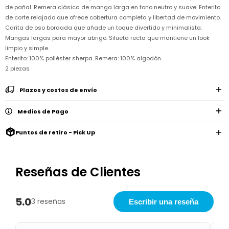
Remeras
Ver
de pañal. Remera clásica de manga larga en tono neutro y suave. Enterito
Shorts
Vestidos
y
Empresa
Pijamas
todo
de corte relajado que ofrece cobertura completa y libertad de movimiento.
camisas
Skip
Carita de oso bordada que añade un toque divertido y minimalista.
Enteritos
Enteritos
Shorts
Hop
Contacto
Shorts
Compra
y
Mangas largas para mayor abrigo. Silueta recta que mantiene un look
Polleras
Pijamas
Pijamas
limpio y simple.
Baño
Nuestras
Enteritos
del
Enterito: 100% poliéster sherpa. Remera: 100% algodón.
Tiendas
Cómo
Calzado
bebé
Calzado
Ropa
comprar
2 piezas
interior
Pijamas
Trabaja
Buzos
Paseo
Buzos
con
Guía
y
del
Plazos y costos de envío
y
Shorts
Ropa
nosotros
de
sacos
bebé
sacos
y
interior
talles
Polleras
Relaciones
Medios de Pago
Bolsos
Calzado
con
Envíos
maternales
Calzado
inversionistas
y
Puntos de retiro - Pick Up
cambios
Buzos
Mochilas
Buzos
y
Carter
y
y
sacos
´s
Club
valijas
sacos
inc
Carter's
Reseñas de Clientes
Uruguay
Alimentación
Socios
del
internacionales
Gift
bebé
Card
5.0
3 reseñas
Escribir una reseña
Ciber
Juegos
Junio
Promociones
y
2026
Bases
juguetes
y