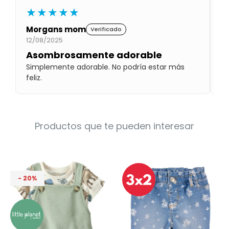
Condiciones
★★★★★
Cuarto
del
Política
Morgans mom
C
Verificado
bebé
de
12/08/2025
10
Privacidad
Asombrosamente adorable
T
Condiciones
Simplemente adorable. No podría estar más
Ta
de
compra
feliz.
su
Productos que te pueden interesar
20