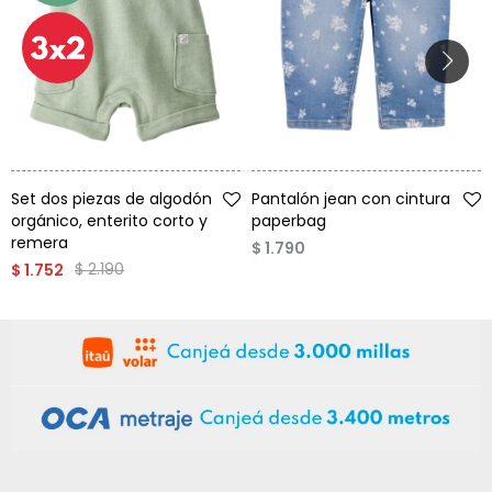
Talle
Talle
Set dos piezas de algodón
Pantalón jean con cintura
orgánico, enterito corto y
paperbag
remera
$
1.790
$
2.190
$
1.752