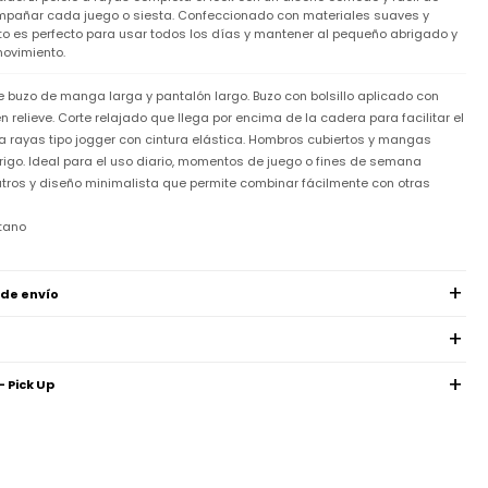
ompañar cada juego o siesta. Confeccionado con materiales suaves y
nto es perfecto para usar todos los días y mantener al pequeño abrigado y
movimiento.
ye buzo de manga larga y pantalón largo. Buzo con bolsillo aplicado con
n relieve. Corte relajado que llega por encima de la cadera para facilitar el
a rayas tipo jogger con cintura elástica. Hombros cubiertos y mangas
igo. Ideal para el uso diario, momentos de juego o fines de semana
utros y diseño minimalista que permite combinar fácilmente con otras
stano
 de envío
- Pick Up