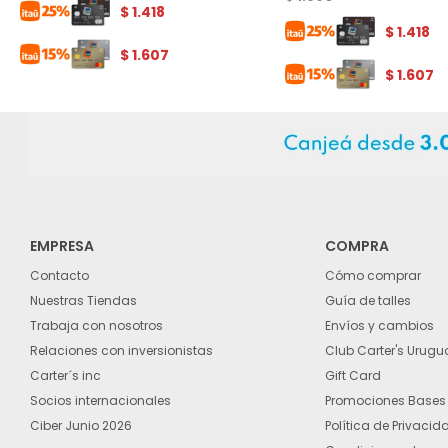
$
1.418
$
1.418
$
1.607
$
1.607
EMPRESA
COMPRA
Contacto
Cómo comprar
Nuestras Tiendas
Guía de talles
Trabaja con nosotros
Envíos y cambios
Relaciones con inversionistas
Club Carter's Urugu
Carter´s inc
Gift Card
Socios internacionales
Promociones Bases
Ciber Junio 2026
Política de Privacid