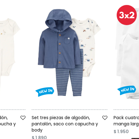
Talle
Talle
dón,
Set tres piezas de algodón,
Pack cuatro
pucha y
pantalón, saco con capucha y
manga larg
body
$
1.950
$
1.890