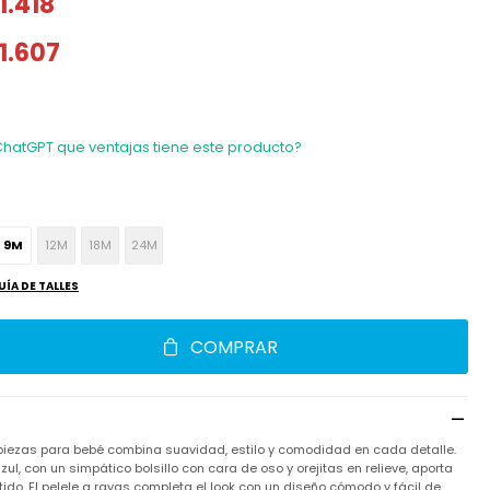
1.418
1.607
ChatGPT que ventajas tiene este producto?
9M
12M
18M
24M
UÍA DE TALLES
COMPRAR
piezas para bebé combina suavidad, estilo y comodidad en cada detalle.
zul, con un simpático bolsillo con cara de oso y orejitas en relieve, aporta
rtido. El pelele a rayas completa el look con un diseño cómodo y fácil de