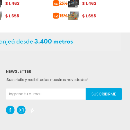
$
1.463
$
1.463
$
1.658
$
1.658
NEWSLETTER
¡Suscribite y recibí todas nuestras novedades!
SUSCRIBIRME


