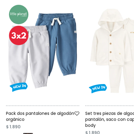
Talle
Talle
Pack dos pantalones de algodón
Set tres piezas de algo
orgánico
pantalón, saco con ca
body
$
1.890
$
1.890