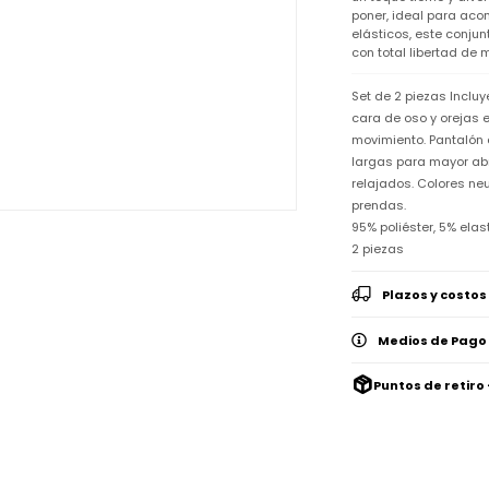
poner, ideal para ac
elásticos, este conju
con total libertad de 
Set de 2 piezas Inclu
cara de oso y orejas e
movimiento. Pantalón 
largas para mayor abr
relajados. Colores ne
prendas.
95% poliéster, 5% ela
2 piezas
Plazos y costos
Medios de Pago
Puntos de retiro 