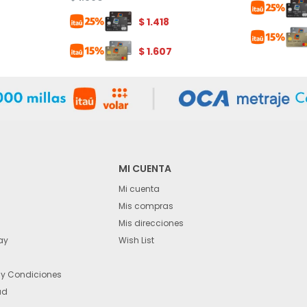
$
1.418
$
1.607
MI CUENTA
Mi cuenta
Mis compras
Mis direcciones
ay
Wish List
 y Condiciones
ad