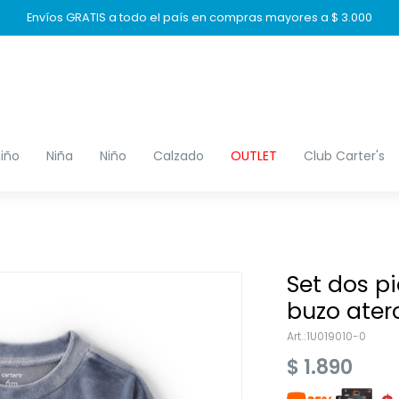
Envíos GRATIS a todo el país en compras mayores a $ 3.000
iño
Niña
Niño
Calzado
OUTLET
Club Carter's
Set dos pi
buzo aterc
1U019010-0
$
1.890