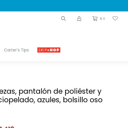
$
0
Carter's Tips
ezas, pantalón de poliéster y
iopelado, azules, bolsillo oso