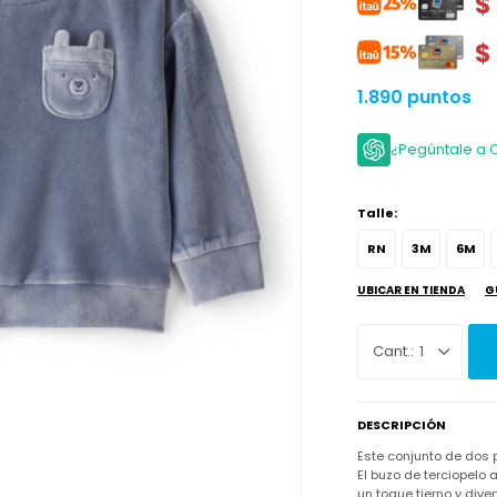
$
$
1.890 puntos
¿Pegúntale a 
Talle:
RN
3M
6M
UBICAR EN TIENDA
G
1
DESCRIPCIÓN
Este conjunto de dos 
El buzo de terciopelo a
un toque tierno y dive