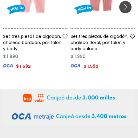
Talle
Talle
Set tres piezas de algodón,
Set tres piezas de algodón,
chaleco bordado, pantalón
chaleco floral, pantalón y
y body
body calado
$
1.990
$
1.990
$
1.592
$
1.592