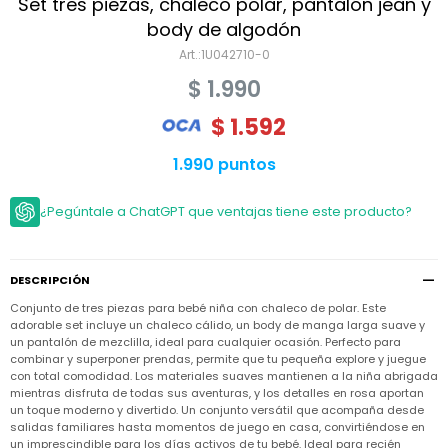
Niño
Set tres piezas, chaleco polar, pantalón jean y
Bebé
Niña
body de algodón
Ver
Niña
1U042710-0
Accesorios
todo
Bebé
$
1.990
NIño
Bodies
Ver
Niño
todo
$
1.592
Accesorios
Niña
Camperas
y
Ver
Calzado
Chalecos
1.990 puntos
Bodies
Accesorios
todo
Niño
Pantalones
Camperas
Camperas
OUTLET
¿Pegúntale a ChatGPT que ventajas tiene este producto?
y
y
Accesorios
Chalecos
Chalecos
Sets
Camperas
Club
Pantalones
Pantalones
y
Trajes
Carter's
Chalecos
de
DESCRIPCIÓN
baño
Sets
Sets
Conjunto de tres piezas para bebé niña con chaleco de polar. Este
Pantalones
Carter's
adorable set incluye un chaleco cálido, un body de manga larga suave y
Remeras
Trajes
Trajes
un pantalón de mezclilla, ideal para cualquier ocasión. Perfecto para
Tips
y
de
de
Sets
combinar y superponer prendas, permite que tu pequeña explore y juegue
camisas
baño
baño
con total comodidad. Los materiales suaves mantienen a la niña abrigada
Trajes
mientras disfruta de todas sus aventuras, y los detalles en rosa aportan
Vestidos
Remeras
Remeras
de
un toque moderno y divertido. Un conjunto versátil que acompaña desde
y
y
baño
salidas familiares hasta momentos de juego en casa, convirtiéndose en
camisas
camisas
Enteritos
un imprescindible para los días activos de tu bebé. Ideal para recién