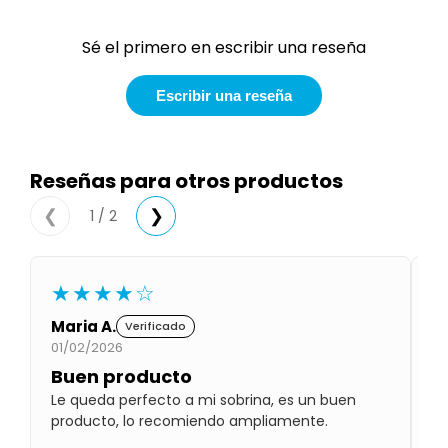
Condiciones
Cuarto
del
Sé el primero en escribir una reseña
Política
bebé
de
Privacidad
Escribir una reseña
Condiciones
de
compra
Reseñas para otros productos
1 / 2
❮
❯
★★★★☆
Maria A.
Gl
Verificado
01/02/2026
01
Buen producto
P
Le queda perfecto a mi sobrina, es un buen
Lo
producto, lo recomiendo ampliamente.
qu
ab