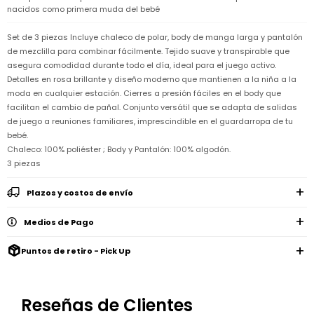
Remeras
nacidos como primera muda del bebé
Ver
Shorts
Vestidos
y
Empresa
Pijamas
todo
camisas
Skip
Set de 3 piezas Incluye chaleco de polar, body de manga larga y pantalón
Enteritos
Enteritos
Shorts
Hop
Contacto
Shorts
Compra
y
de mezclilla para combinar fácilmente. Tejido suave y transpirable que
Polleras
Pijamas
Pijamas
asegura comodidad durante todo el día, ideal para el juego activo.
Baño
Nuestras
Enteritos
del
Detalles en rosa brillante y diseño moderno que mantienen a la niña a la
Tiendas
Cómo
Calzado
bebé
Calzado
Ropa
comprar
moda en cualquier estación. Cierres a presión fáciles en el body que
interior
Pijamas
Trabaja
facilitan el cambio de pañal. Conjunto versátil que se adapta de salidas
Buzos
Paseo
Buzos
con
Guía
de juego a reuniones familiares, imprescindible en el guardarropa de tu
y
del
y
Shorts
Ropa
nosotros
de
sacos
bebé
bebé.
sacos
y
interior
talles
Polleras
Chaleco: 100% poliéster ; Body y Pantalón: 100% algodón.
Relaciones
Bolsos
Calzado
con
Envíos
3 piezas
maternales
Calzado
inversionistas
y
cambios
Buzos
Plazos y costos de envío
Mochilas
Buzos
y
Carter
y
y
sacos
´s
Club
valijas
sacos
inc
Carter's
Medios de Pago
Uruguay
Alimentación
Socios
Puntos de retiro - Pick Up
del
internacionales
Gift
bebé
Card
Ciber
Juegos
Junio
Promociones
y
Reseñas de Clientes
2026
Bases
juguetes
y