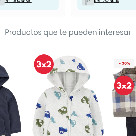
Ref. 3U468610
Ref. 2S380110
Productos que te pueden interesar
30