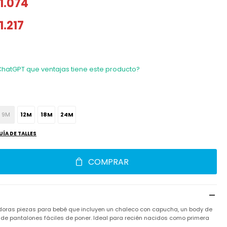
1.074
1.217
ChatGPT que ventajas tiene este producto?
9M
12M
18M
24M
UÍA DE TALLES
COMPRAR
doras piezas para bebé que incluyen un chaleco con capucha, un body de
de pantalones fáciles de poner. Ideal para recién nacidos como primera