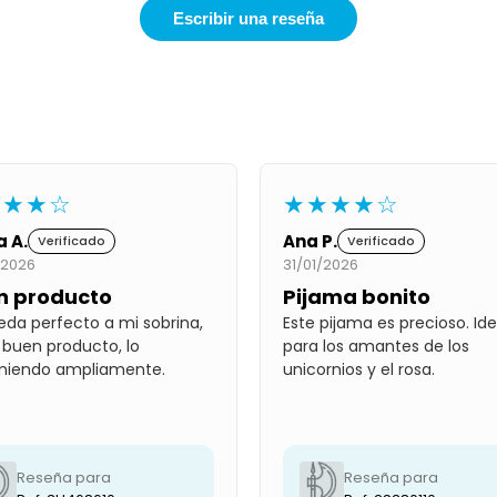
Escribir una reseña
★★★☆
★★★★☆
a A.
Ana P.
Verificado
Verificado
/2026
31/01/2026
n producto
Pijama bonito
eda perfecto a mi sobrina,
Este pijama es precioso. Ide
 buen producto, lo
para los amantes de los
miendo ampliamente.
unicornios y el rosa.
Reseña para
Reseña para