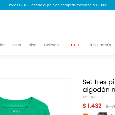
Envíos GRATIS a todo el país en compras mayores a $ 3.000
iño
Niña
Niño
Calzado
OUTLET
Club Carter's
Set tres p
algodón 
1Q429010-0
$
1.432
$
1.