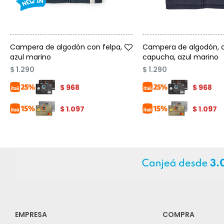
Talle
Talle
Campera de algodón con felpa,
Campera de algodón, 
azul marino
capucha, azul marino
$
1.290
$
1.290
$
968
$
968
$
1.097
$
1.097
EMPRESA
COMPRA