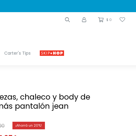
$
0
Carter's Tips
iezas, chaleco y body de
más pantalón jean
790
20