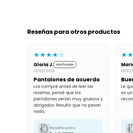
Reseñas para otros productos
★★★★☆
★
Gloria J.
Mari
Verificado
01/02/2026
01/02
Pantalones de acuerdo
Bue
Los compré antes de leer las
Le qu
reseñas; pensé que los
es un
pantalones serían muy gruesos y
reco
abrigados. Resultó que no pesan
nada.
Reseña para