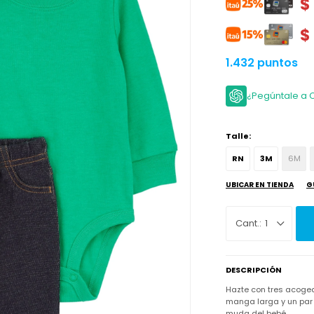
$
$
1.432 puntos
¿Pegúntale a 
Talle:
RN
3M
6M
UBICAR EN TIENDA
G
1
DESCRIPCIÓN
Hazte con tres acoge
manga larga y un par 
muda del bebé.