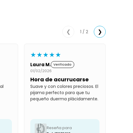
1 / 2
❮
❯
★★★★★
Laura M.
Verificado
01/02/2026
Hora de acurrucarse
al
Suave y con colores preciosos. El
pijama perfecto para que tu
pequeño duerma plácidamente.
Reseña para