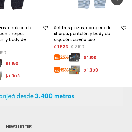
Talle
ezas, chaleco de
Set tres piezas, campera de
con sherpa,
sherpa, pantalón y body de
an y body de
algodón, diseño oso
$
2.190
$
1.533
.190
$
1.150
$
1.150
$
1.303
$
1.303
NEWSLETTER