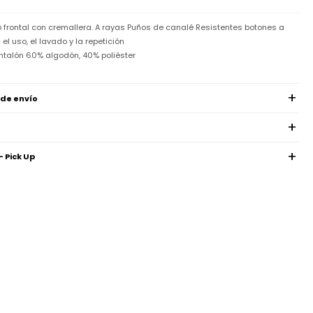
o frontal con cremallera. A rayas Puños de canalé Resistentes botones a
l uso, el lavado y la repetición
ntalón 60% algodón, 40% poliéster
 de envío
- Pick Up