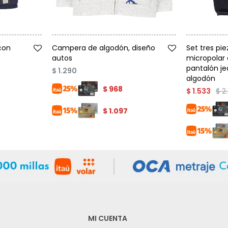
Talle
Talle
con
Campera de algodón, diseño
Set tres pi
autos
micropolar 
pantalón je
$
1.290
algodón
$
968
$
2
$
1.533
$
1.097
MI CUENTA