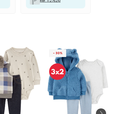
Ref. 1T276210
30