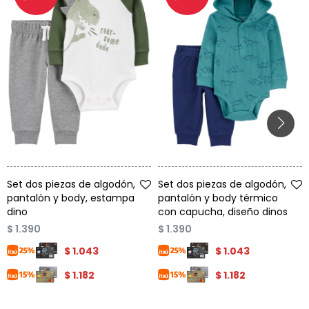
Talle
Talle
Set dos piezas de algodón,
Set dos piezas de algodón,
pantalón y body, estampa
pantalón y body térmico
dino
con capucha, diseño dinos
$
1.390
$
1.390
$
1.043
$
1.043
$
1.182
$
1.182