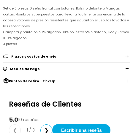
Remeras
Ver
Shorts
Vestidos
y
Empresa
Pijamas
Set de 3 piezas Diseño frontal con botones. Bolsillo delantero Mangas
todo
camisas
Skip
cortas. Hombros superpuestos para llevarla fácilmente por encima de la
Enteritos
Enteritos
Shorts
Hop
Contacto
cabeza Botones de presión resistentes que aguantan el uso, los lavados y
Shorts
Compra
y
Polleras
las repeticiones
Pijamas
Pijamas
Baño
Nuestras
Enteritos
Campera y pantalón: 57% algodón 38% poliéster 5% elastano ; Body: Jersey
del
Tiendas
Cómo
Calzado
bebé
Calzado
Ropa
100% algodón
comprar
interior
Pijamas
3 piezas
Trabaja
Buzos
Paseo
Buzos
con
Guía
y
del
y
Shorts
Ropa
nosotros
de
sacos
Plazos y costos de envío
bebé
sacos
y
interior
talles
Polleras
Relaciones
Bolsos
Calzado
Medios de Pago
con
Envíos
maternales
Calzado
inversionistas
y
cambios
Buzos
Puntos de retiro - Pick Up
Mochilas
Buzos
y
Carter
y
y
sacos
´s
Club
valijas
sacos
inc
Carter's
Uruguay
Reseñas de Clientes
Alimentación
Socios
del
internacionales
Gift
bebé
Card
5.0
10 reseñas
Ciber
Juegos
Junio
Promociones
y
2026
Bases
1 / 3
❮
❯
Escribir una reseña
juguetes
y