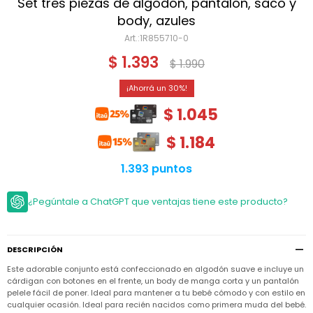
Niño
Set tres piezas de algodón, pantalón, saco y
Bebé
Niña
body, azules
Ver
Niña
1R855710-0
Accesorios
todo
Bebé
$
1.393
$
1.990
NIño
Bodies
Ver
Niño
todo
Accesorios
Niña
30
Camperas
y
Ver
Calzado
$
1.045
Chalecos
Bodies
Accesorios
todo
Niño
Pantalones
$
1.184
Camperas
Camperas
OUTLET
y
y
Accesorios
Chalecos
Chalecos
Sets
1.393 puntos
Camperas
Club
Pantalones
Pantalones
y
Trajes
Carter's
Chalecos
de
¿Pegúntale a ChatGPT que ventajas tiene este producto?
baño
Sets
Sets
Pantalones
Carter's
Remeras
Trajes
Trajes
Tips
y
de
de
Sets
DESCRIPCIÓN
camisas
baño
baño
Este adorable conjunto está confeccionado en algodón suave e incluye un
Trajes
Vestidos
Remeras
Remeras
de
cárdigan con botones en el frente, un body de manga corta y un pantalón
y
y
baño
pelele fácil de poner. Ideal para mantener a tu bebé cómodo y con estilo en
camisas
camisas
Enteritos
cualquier ocasión. Ideal para recién nacidos como primera muda del bebé.