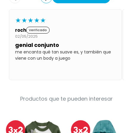
Condiciones
Cuarto
del
Política
bebé
★★★★★
de
Privacidad
roch
E
Verificado
Condiciones
02/05/2025
07
de
compra
genial conjunto
¡
me encanta qué tan suave es, y también que
Mu
viene con un body a juego
po
ve
Productos que te pueden interesar