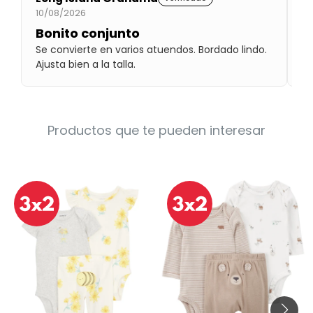
Condiciones
10/08/2026
10
Cuarto
del
Bonito conjunto
R
Política
bebé
de
Se convierte en varios atuendos. Bordado lindo.
Ro
Privacidad
Ajusta bien a la talla.
u
Condiciones
de
compra
Productos que te pueden interesar