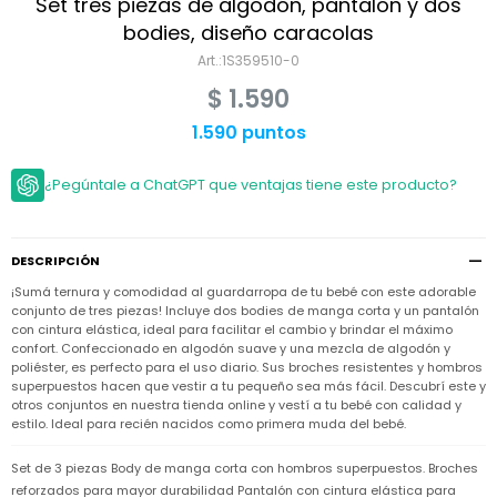
Niño
Set tres piezas de algodón, pantalón y dos
Bebé
Niña
bodies, diseño caracolas
Ver
Niña
1S359510-0
Accesorios
todo
Bebé
$
1.590
NIño
Bodies
Ver
Niño
todo
1.590 puntos
Accesorios
Niña
Camperas
y
Ver
Calzado
Chalecos
Bodies
Accesorios
todo
¿Pegúntale a ChatGPT que ventajas tiene este producto?
Niño
Pantalones
Camperas
Camperas
OUTLET
y
y
Accesorios
Chalecos
Chalecos
Sets
DESCRIPCIÓN
Camperas
Club
¡Sumá ternura y comodidad al guardarropa de tu bebé con este adorable
Pantalones
Pantalones
y
Trajes
Carter's
Chalecos
de
conjunto de tres piezas! Incluye dos bodies de manga corta y un pantalón
baño
con cintura elástica, ideal para facilitar el cambio y brindar el máximo
Sets
Sets
confort. Confeccionado en algodón suave y una mezcla de algodón y
Pantalones
Carter's
Remeras
poliéster, es perfecto para el uso diario. Sus broches resistentes y hombros
Trajes
Trajes
Tips
y
superpuestos hacen que vestir a tu pequeño sea más fácil. Descubrí este y
de
de
Sets
camisas
otros conjuntos en nuestra tienda online y vestí a tu bebé con calidad y
baño
baño
estilo. Ideal para recién nacidos como primera muda del bebé.
Trajes
Vestidos
Remeras
Remeras
de
y
y
baño
Set de 3 piezas Body de manga corta con hombros superpuestos. Broches
camisas
camisas
Enteritos
reforzados para mayor durabilidad Pantalón con cintura elástica para