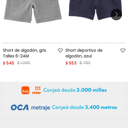
Talle
Talle
Short de algodón, gris.
Short deportivo de
Talles 6-24M
algodón, azul
$
1.090
$
790
$
545
$
553