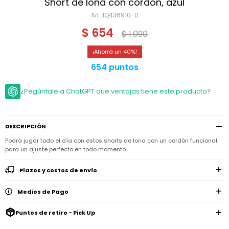
Niño
Short de lona con cordón, azul
Bebé
Niña
1Q436910-0
Ver
Niña
Accesorios
$
654
todo
$
1.090
Bebé
NIño
Bodies
Ver
Niño
40
todo
Accesorios
Niña
Camperas
654 puntos
y
Ver
Calzado
Chalecos
Bodies
Accesorios
todo
Niño
¿Pegúntale a ChatGPT que ventajas tiene este producto?
Pantalones
Camperas
Camperas
OUTLET
y
y
Accesorios
Chalecos
Chalecos
Sets
DESCRIPCIÓN
Camperas
Club
Pantalones
Pantalones
y
Trajes
Carter's
Podrá jugar todo el día con estos shorts de lona con un cordón funcional
Chalecos
de
para un ajuste perfecto en todo momento.
baño
Sets
Sets
Pantalones
Carter's
Remeras
Plazos y costos de envío
Trajes
Trajes
Tips
y
de
de
Sets
camisas
baño
baño
Medios de Pago
Trajes
Vestidos
Remeras
Remeras
de
Puntos de retiro - Pick Up
y
y
baño
camisas
camisas
Enteritos