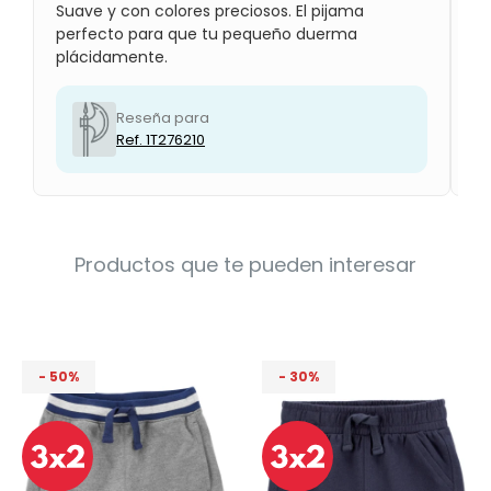
Suave y con colores preciosos. El pijama
Es
Condiciones
Cuarto
perfecto para que tu pequeño duerma
re
del
Política
plácidamente.
re
bebé
de
Privacidad
Reseña para
Condiciones
Ref. 1T276210
de
compra
Productos que te pueden interesar
50
30