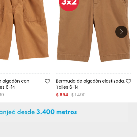
Talle
 algodón con
Bermuda de algodón elastizada.
les 6-14
Talles 6-14
290
$
1.490
$
894