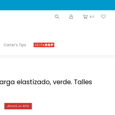
$
0
Carter's Tips
arga elastizado, verde. Talles
40