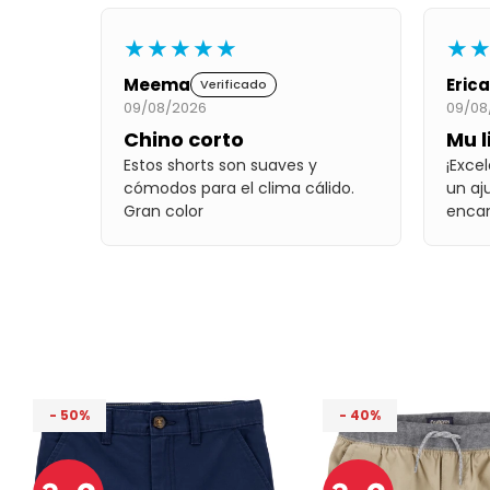
★★★★★
★
Meema
Erica
Verificado
09/08/2026
09/08
Chino corto
Mu l
Estos shorts son suaves y
¡Exce
cómodos para el clima cálido.
un aju
Gran color
encan
50
40