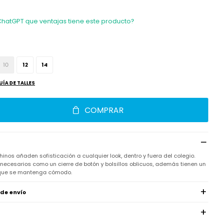
ChatGPT que ventajas tiene este producto?
10
12
14
UÍA DE TALLES
COMPRAR
inos añaden sofisticación a cualquier look, dentro y fuera del colegio.
necesarios como un cierre de botón y bolsillos oblicuos, además tienen un
 que se mantenga cómodo.
 de envío