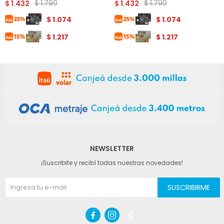
$
1.790
$
1.790
$
1.432
$
1.432
$
1.074
$
1.074
$
1.217
$
1.217
NEWSLETTER
¡Suscribite y recibí todas nuestras novedades!
SUSCRIBIRME


