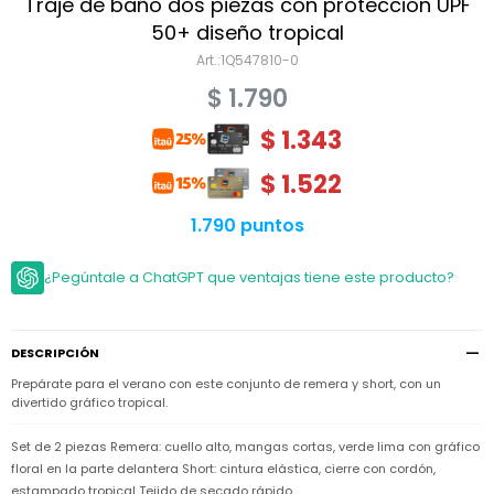
Niño
Traje de baño dos piezas con protección UPF
Bebé
Niña
50+ diseño tropical
Ver
Niña
1Q547810-0
Accesorios
todo
Bebé
$
1.790
NIño
Bodies
Ver
Niño
todo
$
1.343
Accesorios
Niña
Camperas
y
Ver
Calzado
Chalecos
$
1.522
Bodies
Accesorios
todo
Niño
Pantalones
Camperas
Camperas
1.790 puntos
OUTLET
y
y
Accesorios
Chalecos
Chalecos
Sets
Camperas
¿Pegúntale a ChatGPT que ventajas tiene este producto?
Club
Pantalones
Pantalones
y
Trajes
Carter's
Chalecos
de
baño
Sets
Sets
Pantalones
DESCRIPCIÓN
Carter's
Remeras
Trajes
Trajes
Tips
y
Prepárate para el verano con este conjunto de remera y short, con un
de
de
Sets
camisas
divertido gráfico tropical.
baño
baño
Trajes
Vestidos
Remeras
Remeras
de
Set de 2 piezas Remera: cuello alto, mangas cortas, verde lima con gráfico
y
y
baño
floral en la parte delantera Short: cintura elástica, cierre con cordón,
camisas
camisas
Enteritos
estampado tropical Tejido de secado rápido