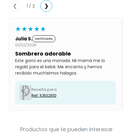
Condiciones
1 / 2
❮
❯
Cuarto
del
Política
bebé
de
Privacidad
★★★★★
Condiciones
Julia S.
L
de
Verificado
compra
01/02/2026
01
Sombrero adorable
H
Este gorro es una monada. Mi mamá me lo
Su
regaló para el bebé. Me encanta y hemos
pe
recibido muchísimos halagos.
pl
Reseña para
Ref. 1U502610
Productos que te pueden interesar