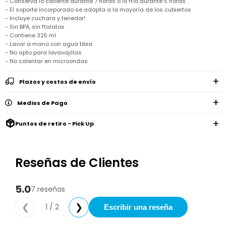
- Conserva lo caliente durante 7 horas o lo frío durante 5 horas
Remeras
Ver
- El soporte incorporado se adapta a la mayoría de los cubiertos
Shorts
Vestidos
y
Empresa
Pijamas
todo
camisas
- Incluye cuchara y tenedor!
Skip
- Sin BPA, sin ftalatos
Enteritos
Enteritos
Shorts
Hop
Contacto
- Contiene 325 ml
Shorts
Compra
y
Polleras
- Lavar a mano con agua tibia
Pijamas
Pijamas
Baño
Nuestras
- No apto para lavavajillas
Enteritos
del
Tiendas
Cómo
- No calentar en microondas
Calzado
bebé
Calzado
Ropa
comprar
interior
Pijamas
Trabaja
Buzos
Paseo
Plazos y costos de envío
Buzos
con
Guía
y
del
y
Shorts
Ropa
nosotros
de
sacos
bebé
sacos
y
interior
talles
Medios de Pago
Polleras
Relaciones
Bolsos
Calzado
con
Envíos
maternales
Calzado
Puntos de retiro - Pick Up
inversionistas
y
cambios
Buzos
Mochilas
Buzos
y
Carter
y
y
sacos
´s
Club
valijas
sacos
inc
Carter's
Reseñas de Clientes
Uruguay
Alimentación
Socios
del
internacionales
Gift
5.0
7 reseñas
bebé
Card
Ciber
1 / 2
❮
❯
Juegos
Escribir una reseña
Junio
Promociones
y
2026
Bases
juguetes
y