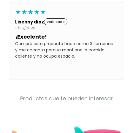
Condiciones
Cuarto
★★★★★
del
Política
bebé
de
Lisenny diaz
K
Verificado
Privacidad
11/05/2020
07
Condiciones
¡Excelente!
A
de
compra
Compré este producto hace como 3 semanas
N
y me encanta porque mantiene la comida
Nu
caliente y no ocupa espacio.
nu
y 
se
Productos que te pueden interesar