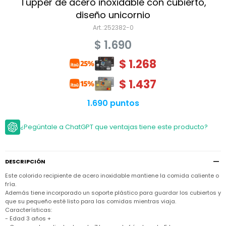
Niño
Tupper de acero inoxidable con cubierto,
Bebé
Niña
diseño unicornio
Ver
Niña
252382-0
Accesorios
todo
Bebé
$
1.690
NIño
Bodies
Ver
Niño
todo
$
1.268
Accesorios
Niña
Camperas
y
Ver
Calzado
Chalecos
$
1.437
Bodies
Accesorios
todo
Niño
Pantalones
Camperas
Camperas
1.690 puntos
OUTLET
y
y
Accesorios
Chalecos
Chalecos
Sets
Camperas
¿Pegúntale a ChatGPT que ventajas tiene este producto?
Club
Pantalones
Pantalones
y
Trajes
Carter's
Chalecos
de
baño
Sets
Sets
Pantalones
DESCRIPCIÓN
Carter's
Remeras
Trajes
Trajes
Tips
y
Este colorido recipiente de acero inoxidable mantiene la comida caliente o
de
de
Sets
camisas
fría.
baño
baño
Además tiene incorporado un soporte plástico para guardar los cubiertos y
Trajes
Vestidos
que su pequeño esté listo para las comidas mientras viaja.
Remeras
Remeras
de
Características:
y
y
baño
camisas
camisas
Enteritos
- Edad 3 años +