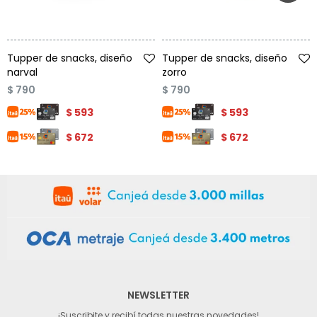
Talle
Talle
Tupper de snacks, diseño
Tupper de snacks, diseño
narval
zorro
$
790
$
790
$
593
$
593
$
672
$
672
NEWSLETTER
¡Suscribite y recibí todas nuestras novedades!