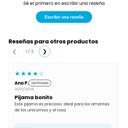
Sé el primero en escribir una reseña
Condiciones
Cuarto
del
Política
bebé
Escribir una reseña
de
Privacidad
Condiciones
de
Reseñas para otros productos
compra
1 / 2
❮
❯
★★★★☆
Ana P.
M
Verificado
31/01/2026
01
Pijama bonito
B
Este pijama es precioso. Ideal para los amantes
Le
de los unicornios y el rosa.
pr