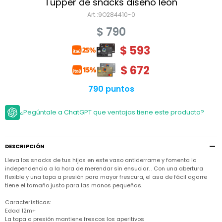
Niño
Tupper de snacks diseño león
Bebé
Niña
9O284410-0
Ver
Niña
Accesorios
$
790
todo
Bebé
NIño
Bodies
$
593
Ver
Niño
todo
Accesorios
Niña
Camperas
$
672
y
Ver
Calzado
Chalecos
Bodies
Accesorios
todo
790 puntos
Niño
Pantalones
Camperas
Camperas
OUTLET
y
y
Accesorios
¿Pegúntale a ChatGPT que ventajas tiene este producto?
Chalecos
Chalecos
Sets
Camperas
Club
Pantalones
Pantalones
y
Trajes
Carter's
Chalecos
de
baño
DESCRIPCIÓN
Sets
Sets
Pantalones
Lleva los snacks de tus hijos en este vaso antiderrame y fomenta la
Carter's
Remeras
Trajes
Trajes
independencia a la hora de merendar sin ensuciar. . Con una abertura
Tips
y
de
de
Sets
flexible y una tapa a presión para mayor frescura, el asa de fácil agarre
camisas
baño
baño
tiene el tamaño justo para las manos pequeñas.
Trajes
Vestidos
Remeras
Remeras
de
Características:
y
y
baño
Edad 12m+
camisas
camisas
Enteritos
La tapa a presión mantiene frescos los aperitivos