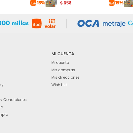
$
658
MI CUENTA
Mi cuenta
Mis compras
Mis direcciones
ay
Wish List
 y Condiciones
ad
mpra