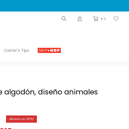
$
0
Carter's Tips
e algodón, diseño animales
30