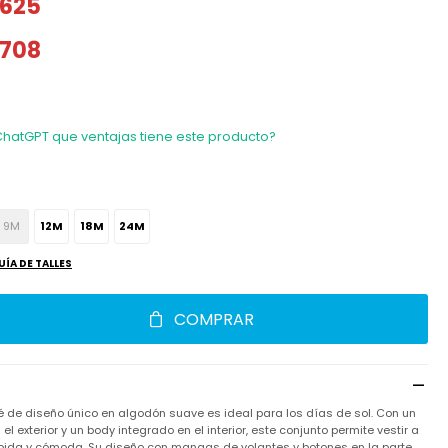
625
708
ChatGPT que ventajas tiene este producto?
9M
12M
18M
24M
UÍA DE TALLES
COMPRAR
é de diseño único en algodón suave es ideal para los días de sol. Con un
 exterior y un body integrado en el interior, este conjunto permite vestir a
pida y cómoda. Su diseño con mangas de volantes y botones en la parte