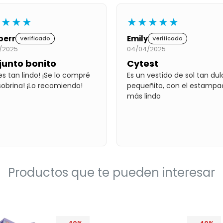
★★★★
★★★★★
berr
Emily
Verificado
Verificado
/2025
04/04/2025
junto bonito
Cytest
 es tan lindo! ¡Se lo compré
Es un vestido de sol tan dul
sobrina! ¡Lo recomiendo!
pequeñito, con el estampa
más lindo
Productos que te pueden interesar