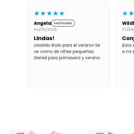
★★★★★
★
Angela
Wild
Verificado
04/05/2025
07/04
Lindas!
Con
¡Vestido lindo para el verano! Se
¡Esto
ve como de niñas pequeñas.
a mi 
Genial para primavera y verano.