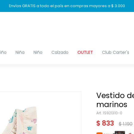
Envíos GRATIS a todo el país en compras mayores a $ 3.000
iño
Niña
Niño
Calzado
OUTLET
Club Carter's
Vestido d
marinos
1S921310-0
$
833
$
1.190