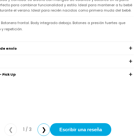
rfecto para combinar funcionalidad y estilo. Ideal para mantener a tu bebé
 durante el verano. Ideal para recién nacidos como primera muda del bebé.
Botonera frontal. Body integrado debajo. Botones a presión fuertes que
 y repetición.
 de envío
- Pick Up
1 / 3
❮
❯
Escribir una reseña