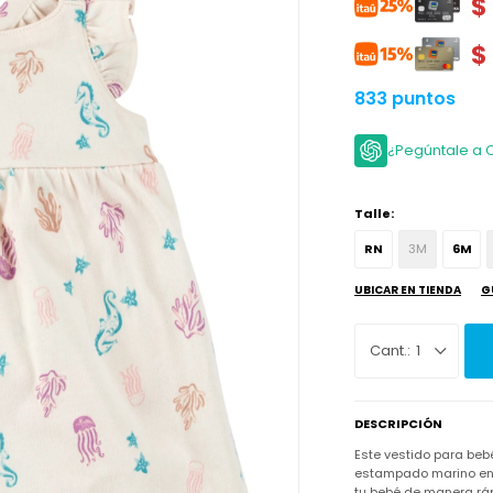
$
$
833 puntos
¿Pegúntale a 
Talle:
RN
3M
6M
UBICAR EN TIENDA
G
1
DESCRIPCIÓN
Este vestido para beb
estampado marino en el
tu bebé de manera rá