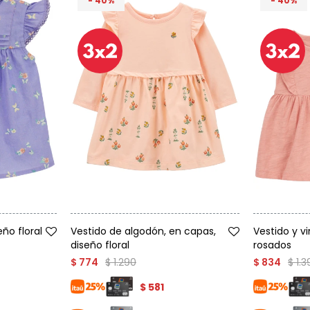
40
40
Talle
Talle
ño floral
Vestido de algodón, en capas,
Vestido y v
diseño floral
rosados
$
1.290
$
1.
$
774
$
834
$
581