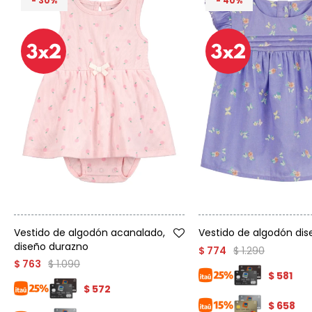
30
40
Talle
Talle
Vestido de algodón acanalado,
Vestido de algodón dise
diseño durazno
$
1.290
$
774
$
1.090
$
763
$
581
$
572
$
658