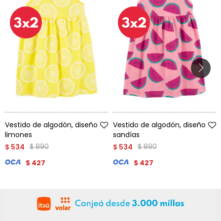
Talle
Talle
Vestido de algodón, diseño
Vestido de algodón, diseño
limones
sandías
$
890
$
890
$
534
$
534
$
427
$
427