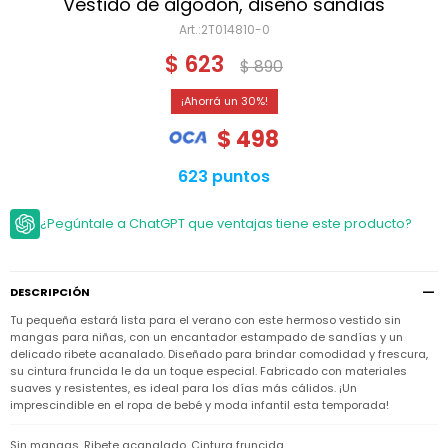
Niño
Vestido de algodón, diseño sandías
Bebé
Niña
2T014810-0
Ver
Niña
Accesorios
$
623
todo
$
890
Bebé
NIño
Bodies
Ver
Niño
30
todo
Accesorios
Niña
Camperas
$
498
y
Ver
Calzado
Chalecos
Bodies
Accesorios
todo
623 puntos
Niño
Pantalones
Camperas
Camperas
OUTLET
y
y
Accesorios
¿Pegúntale a ChatGPT que ventajas tiene este producto?
Chalecos
Chalecos
Sets
Camperas
Club
Pantalones
Pantalones
y
Trajes
Carter's
Chalecos
de
DESCRIPCIÓN
baño
Sets
Sets
Pantalones
Tu pequeña estará lista para el verano con este hermoso vestido sin
Carter's
Remeras
Trajes
Trajes
mangas para niñas, con un encantador estampado de sandías y un
Tips
y
de
de
Sets
delicado ribete acanalado. Diseñado para brindar comodidad y frescura,
camisas
baño
baño
su cintura fruncida le da un toque especial. Fabricado con materiales
Trajes
suaves y resistentes, es ideal para los días más cálidos. ¡Un
Vestidos
Remeras
Remeras
de
imprescindible en el ropa de bebé y moda infantil esta temporada!
y
y
baño
camisas
camisas
Enteritos
Sin mangas. Ribete acanalado. Cintura fruncida