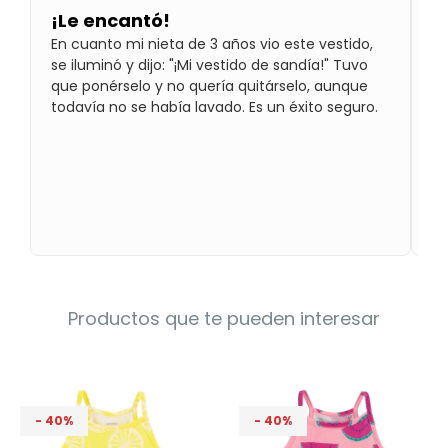
Condiciones
¡Le encantó!
C
Cuarto
En cuanto mi nieta de 3 años vio este vestido,
Es
del
Política
bebé
se iluminó y dijo: "¡Mi vestido de sandía!" Tuvo
pa
de
Privacidad
que ponérselo y no quería quitárselo, aunque
todavía no se había lavado. Es un éxito seguro.
Condiciones
de
compra
Productos que te pueden interesar
40
40