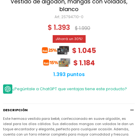
Niño
Vestido de algodón, mangas con volados,
Bebé
Niña
blanco
Ver
Niña
2S794710-0
Accesorios
todo
Bebé
$
1.393
$
1.990
NIño
Bodies
Ver
Niño
todo
Accesorios
Niña
30
Camperas
y
Ver
Calzado
$
1.045
Chalecos
Bodies
Accesorios
todo
Niño
Pantalones
$
1.184
Camperas
Camperas
OUTLET
y
y
Accesorios
Chalecos
Chalecos
Sets
1.393 puntos
Camperas
Club
Pantalones
Pantalones
y
Trajes
Carter's
Chalecos
de
¿Pegúntale a ChatGPT que ventajas tiene este producto?
baño
Sets
Sets
Pantalones
Carter's
Remeras
Trajes
Trajes
Tips
y
de
de
Sets
DESCRIPCIÓN
camisas
baño
baño
Este hermoso vestido para bebé, confeccionado en suave algodón, es
Trajes
Vestidos
Remeras
Remeras
de
ideal para los días cálidos. Sus delicadas mangas con volados le dan un
y
y
baño
toque encantador y elegante, perfecto para cualquier ocasión. Además,
camisas
camisas
Enteritos
cuenta con un forro interior completo para mayor comodidad y frescura.