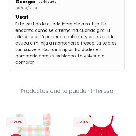
Georgia
M
Verificado
Condiciones
08/08/2026
03
Cuarto
del
Política
Vest
¡
bebé
de
Este vestido le queda increíble a mi hija. Le
¡M
Privacidad
encanta cómo se arremolina cuando gira. El
bl
Condiciones
clima se está poniendo caliente y este vestido
he
de
ayuda a mi hija a mantenerse fresca. La tela es
re
compra
tan suave y fácil de limpiar. No dudes en
comprarlo porque es blanco. Lo volvería a
comprar
Productos que te pueden interesar
20
30