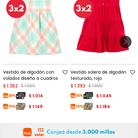
Talle
Talle
Vestido de algodón con
Vestido solera de algodón
volados diseño a cuadros
texturado, rojo
$
1.690
$
1.990
$
1.352
$
1.393
$
1.014
$
1.045
$
1.149
$
1.184