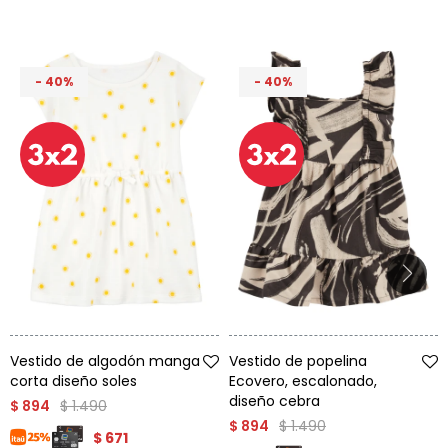
Condiciones
Cuarto
del
Política
bebé
de
Privacidad
40
40
Condiciones
de
compra
Talle
Talle
Vestido de algodón manga
Vestido de popelina
corta diseño soles
Ecovero, escalonado,
diseño cebra
$
1.490
$
894
$
1.490
$
894
$
671