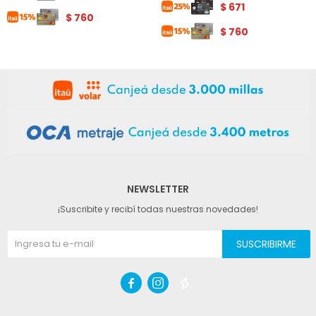
$
671
$
760
$
760
NEWSLETTER
¡Suscribite y recibí todas nuestras novedades!
SUSCRIBIRME


