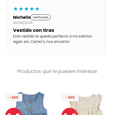
Condiciones
★★★★★
Cuarto
del
Política
bebé
de
Michelle
R
Verificado
Privacidad
06/08/2025
08
Vestido con tiras
A
Condiciones
de
Este vestido le queda perfecto a mi sobrina..
Ge
compra
sigan así, Carter's, nos encanta
pa
ro
Productos que te pueden interesar
30
30