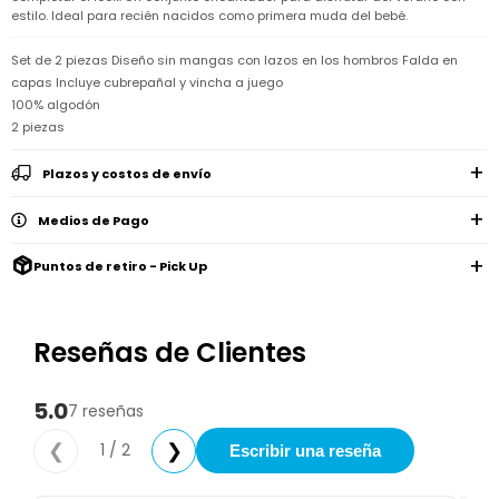
Remeras
Ver
estilo. Ideal para recién nacidos como primera muda del bebé.
Shorts
Vestidos
y
Empresa
Pijamas
todo
camisas
Skip
Set de 2 piezas Diseño sin mangas con lazos en los hombros Falda en
Enteritos
Enteritos
Shorts
Hop
Contacto
Shorts
Compra
y
capas Incluye cubrepañal y vincha a juego
Polleras
Pijamas
Pijamas
100% algodón
Baño
Nuestras
Enteritos
del
2 piezas
Tiendas
Cómo
Calzado
bebé
Calzado
Ropa
comprar
interior
Pijamas
Trabaja
Plazos y costos de envío
Buzos
Paseo
Buzos
con
Guía
y
del
y
Shorts
Ropa
nosotros
de
sacos
bebé
sacos
y
interior
talles
Medios de Pago
Polleras
Relaciones
Bolsos
Calzado
con
Envíos
Puntos de retiro - Pick Up
maternales
Calzado
inversionistas
y
cambios
Buzos
Mochilas
Buzos
y
Carter
y
y
sacos
´s
Club
valijas
Reseñas de Clientes
sacos
inc
Carter's
Uruguay
Alimentación
Socios
del
5.0
internacionales
Gift
7 reseñas
bebé
Card
Ciber
1 / 2
❮
❯
Escribir una reseña
Juegos
Junio
Promociones
y
2026
Bases
juguetes
y