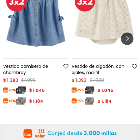
Talle
Talle
Vestido camisero de
Vestido de algodón, con
chambray
ojales, marfil
$
1.990
$
1.990
$
1.393
$
1.393
$
1.045
$
1.045
$
1.184
$
1.184