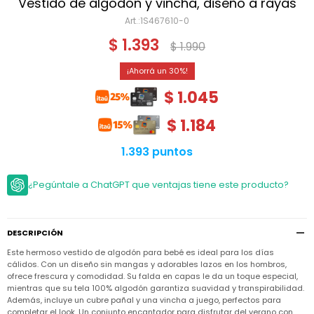
Niño
Vestido de algodón y vincha, diseño a rayas
Bebé
Niña
1S467610-0
Ver
Niña
Accesorios
$
1.393
todo
$
1.990
Bebé
NIño
Bodies
Ver
Niño
30
todo
Accesorios
Niña
Camperas
$
1.045
y
Ver
Calzado
Chalecos
Bodies
Accesorios
todo
$
1.184
Niño
Pantalones
Camperas
Camperas
OUTLET
y
y
Accesorios
1.393 puntos
Chalecos
Chalecos
Sets
Camperas
Club
¿Pegúntale a ChatGPT que ventajas tiene este producto?
Pantalones
Pantalones
y
Trajes
Carter's
Chalecos
de
baño
Sets
Sets
Pantalones
Carter's
Remeras
DESCRIPCIÓN
Trajes
Trajes
Tips
y
de
de
Sets
Este hermoso vestido de algodón para bebé es ideal para los días
camisas
baño
baño
cálidos. Con un diseño sin mangas y adorables lazos en los hombros,
Trajes
ofrece frescura y comodidad. Su falda en capas le da un toque especial,
Vestidos
Remeras
Remeras
de
mientras que su tela 100% algodón garantiza suavidad y transpirabilidad.
y
y
baño
Además, incluye un cubre pañal y una vincha a juego, perfectos para
camisas
camisas
Enteritos
completar el look. Un conjunto encantador para disfrutar del verano con